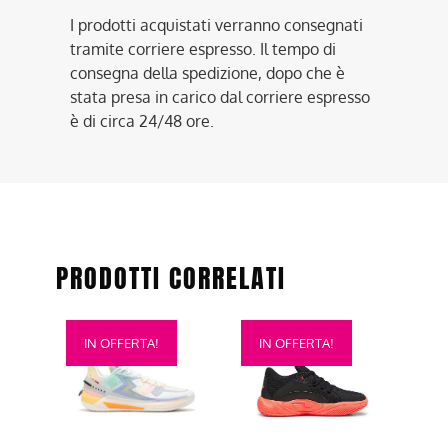
I prodotti acquistati verranno consegnati
tramite corriere espresso. Il tempo di
consegna della spedizione, dopo che è
stata presa in carico dal corriere espresso
è di circa 24/48 ore.
PRODOTTI CORRELATI
Questo
Questo
IN OFFERTA!
IN OFFERTA!
prodotto
prodotto
ha
ha
più
più
varianti.
varianti.