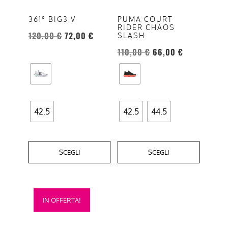
Le
Le
opzioni
opzioni
361° BIG3 V
PUMA COURT
RIDER CHAOS
possono
possono
120,00
€
72,00
€
SLASH
essere
essere
110,00
€
66,00
€
scelte
scelte
nella
nella
pagina
pagina
del
del
prodotto
prodotto
42.5
42.5
44.5
SCEGLI
SCEGLI
Questo
IN OFFERTA!
prodotto
ha