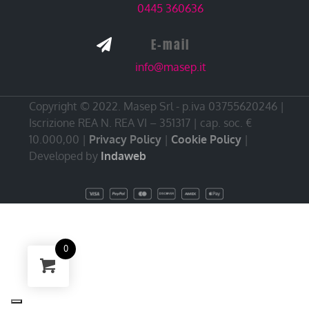
0445 360636
E-mail

info@masep.it
Copyright © 2022. Masep Srl - p.iva 03755620246 |
Iscrizione REA N. REA VI – 351317 | cap. soc. €
10.000,00 |
Privacy Policy
|
Cookie Policy
|
Developed by
Indaweb
0