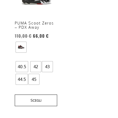
più
varianti.
Le
opzioni
PUMA Scoot Zeros
– PDX Away
possono
essere
110,00
€
66,00
€
scelte
nella
pagina
del
40.5
42
43
prodotto
44.5
45
SCEGLI