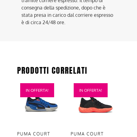
tramite corriere espresso. Il tempo di
consegna della spedizione, dopo che è
stata presa in carico dal corriere espresso
è di circa 24/48 ore.
PRODOTTI CORRELATI
Questo
Questo
IN OFFERTA!
IN OFFERTA!
prodotto
prodotto
ha
ha
più
più
varianti.
varianti.
Le
Le
opzioni
opzioni
PUMA COURT
PUMA COURT