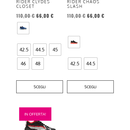
RIDER CLYDES
RIDER CHAOS
possono
possono
CLOSET
SLASH
essere
essere
110,00
€
66,00
€
110,00
€
66,00
€
scelte
scelte
nella
nella
pagina
pagina
del
del
prodotto
prodotto
42.5
44.5
45
46
48
42.5
44.5
SCEGLI
SCEGLI
Questo
IN OFFERTA!
prodotto
ha