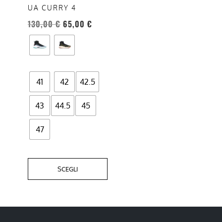
opzioni
UA CURRY 4
possono
130,00
€
65,00
€
essere
scelte
nella
pagina
del
41
42
42.5
prodotto
43
44.5
45
47
SCEGLI