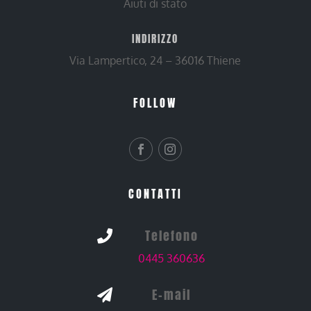
Aiuti di stato
INDIRIZZO
Via Lampertico, 24 – 36016 Thiene
FOLLOW
CONTATTI
Telefono

0445 360636
E-mail
