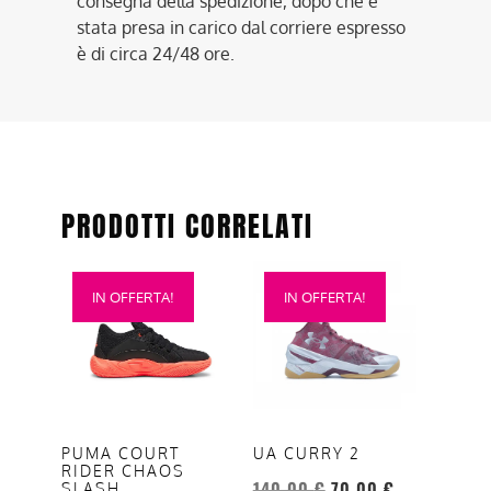
consegna della spedizione, dopo che è
stata presa in carico dal corriere espresso
è di circa 24/48 ore.
PRODOTTI CORRELATI
Questo
Questo
IN OFFERTA!
IN OFFERTA!
prodotto
prodotto
ha
ha
più
più
varianti.
varianti.
Le
Le
opzioni
opzioni
PUMA COURT
UA CURRY 2
RIDER CHAOS
possono
possono
140,00
€
70,00
€
SLASH