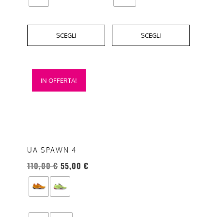
prodotto
prodotto
SCEGLI
SCEGLI
Questo
IN OFFERTA!
prodotto
ha
più
varianti.
Le
opzioni
UA SPAWN 4
possono
110,00
€
55,00
€
essere
scelte
nella
pagina