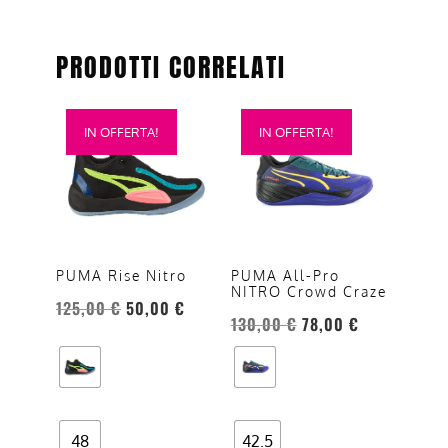
PRODOTTI CORRELATI
Questo
Questo
IN OFFERTA!
IN OFFERTA!
prodotto
prodotto
ha
ha
più
più
varianti.
varianti.
Le
Le
opzioni
opzioni
PUMA Rise Nitro
PUMA All-Pro
NITRO Crowd Craze
possono
possono
125,00
€
50,00
€
essere
essere
130,00
€
78,00
€
scelte
scelte
nella
nella
pagina
pagina
del
del
48
42.5