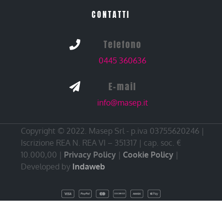
CONTATTI
Telefono

0445 360636
E-mail

info@masep.it
Copyright © 2022. Masep Srl - p.iva 03755620246 |
Iscrizione REA N. REA VI – 351317 | cap. soc. €
10.000,00 |
Privacy Policy
|
Cookie Policy
|
Developed by
Indaweb