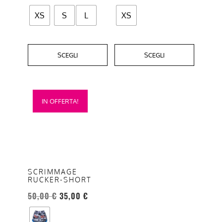
del
del
XS
S
L
XS
prodotto
prodotto
SCEGLI
SCEGLI
Questo
IN OFFERTA!
prodotto
ha
più
varianti.
Le
opzioni
SCRIMMAGE
RUCKER-SHORT
possono
essere
50,00
€
35,00
€
scelte
nella