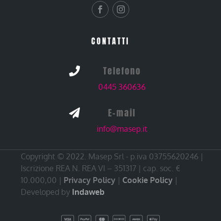
CONTATTI
Telefono

0445 360636
E-mail

info@masep.it
Copyright © 2022. Masep Srl - p.iva 03755620246 |
Iscrizione REA N. REA VI – 351317 | cap. soc. €
10.000,00 |
Privacy Policy
|
Cookie Policy
|
Developed by
Indaweb