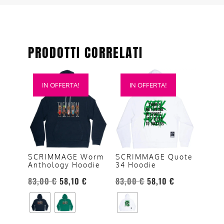
PRODOTTI CORRELATI
Questo
Questo
IN OFFERTA!
IN OFFERTA!
prodotto
prodotto
ha
ha
più
più
varianti.
varianti.
Le
Le
opzioni
opzioni
SCRIMMAGE Worm
SCRIMMAGE Quote
Anthology Hoodie
34 Hoodie
possono
possono
essere
essere
83,00
€
58,10
€
83,00
€
58,10
€
scelte
scelte
nella
nella
pagina
pagina