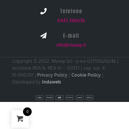
Telefono

0445 360636
E-mail

info@masep.it
Copyright © 2022. Masep Srl - p.iva 03755620246 |
Iscrizione REA N. REA VI – 351317 | cap. soc. €
10.000,00 |
Privacy Policy
|
Cookie Policy
|
Developed by
Indaweb
0