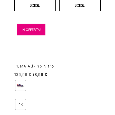
SCEGLI
SCEGLI
Questo
IN OFFERTA!
prodotto
ha
più
varianti.
Le
opzioni
PUMA All-Pro Nitro
possono
130,00
€
78,00
€
essere
scelte
nella
pagina
del
43
prodotto