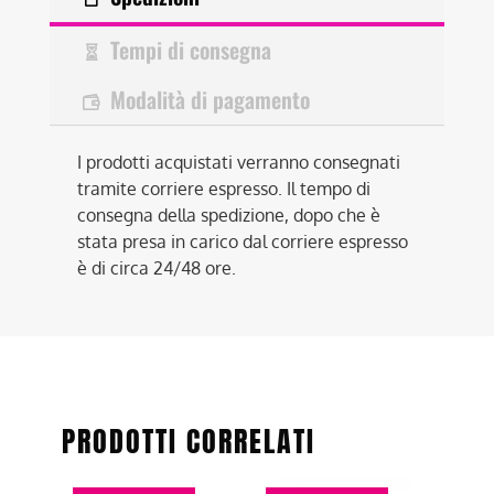
Tempi di consegna
Modalità di pagamento
I prodotti acquistati verranno consegnati
tramite corriere espresso. Il tempo di
consegna della spedizione, dopo che è
stata presa in carico dal corriere espresso
è di circa 24/48 ore.
PRODOTTI CORRELATI
Questo
Questo