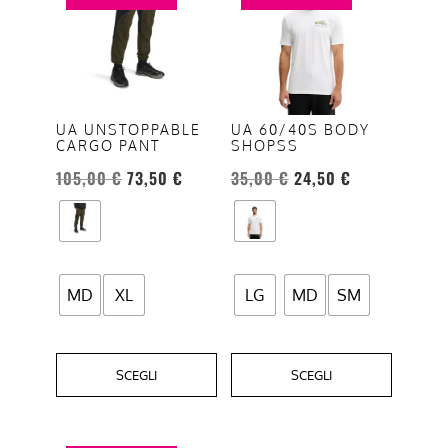
ha
ha
più
più
varianti.
varianti.
Le
Le
opzioni
opzioni
UA UNSTOPPABLE
UA 60/40S BODY
CARGO PANT
SHOPSS
possono
possono
essere
essere
105,00
€
73,50
€
35,00
€
24,50
€
scelte
scelte
nella
nella
pagina
pagina
del
del
MD
XL
LG
MD
SM
prodotto
prodotto
SCEGLI
SCEGLI
Questo