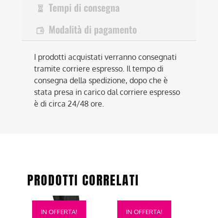
Tempi di consegna
Modalità di pagamento
I prodotti acquistati verranno consegnati
tramite corriere espresso. Il tempo di
consegna della spedizione, dopo che è
stata presa in carico dal corriere espresso
è di circa 24/48 ore.
PRODOTTI CORRELATI
Questo
Questo
IN OFFERTA!
IN OFFERTA!
prodotto
prodotto