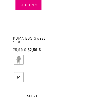
IN OFFERTA!
prodotto
ha
più
varianti.
Le
opzioni
PUMA ESS Sweat
Suit
possono
essere
75,00
€
52,50
€
scelte
nella
pagina
del
M
prodotto
SCEGLI