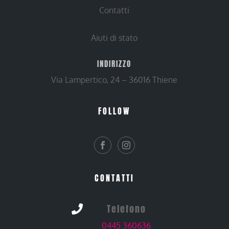
Contatti
Aiuti di stato
INDIRIZZO
Via Lampertico, 24 – 36016 Thiene
FOLLOW
CONTATTI
Telefono

0445 360636