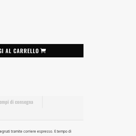
GI AL CARRELLO
empi di consegna
egnati tramite corriere espresso. Il tempo di