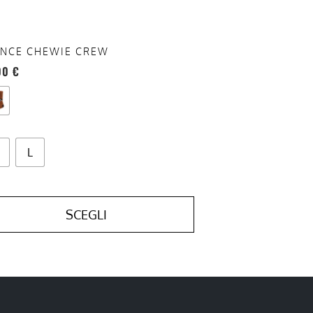
a
ina
NCE CHEWIE CREW
otto
00
€
L
SCEGLI