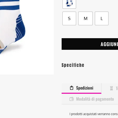
S
M
L
AGGIUN
Specifiche
Spedizioni
T
Modalità di pagamento
I prodotti acquistati verranno cons