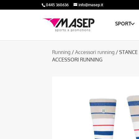
0445 360636
info@masep.it
SPORT
Running
/
Accessori running
/ STANCE
ACCESSORI RUNNING