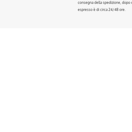
consegna della spedizione, dopo ch
espresso è di circa 24/48 ore.
Questo
Que
prodotto
prod
ha
ha
più
più
varianti.
vari
Le
Le
opzioni
opzi
possono
pos
essere
esse
scelte
scel