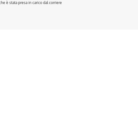
e è stata presa in carico dal corriere
sto
otto
anti.
oni
sono
re
te