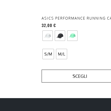
nella
pagina
del
ASICS PERFORMANCE RUNNING C
prodotto
32,00
€
S/M
M/L
SCEGLI