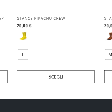
nella
nell
pagina
pag
del
del
AP
STANCE PIKACHU CREW
STA
prodotto
prod
20,00
€
20,
L
M
SCEGLI