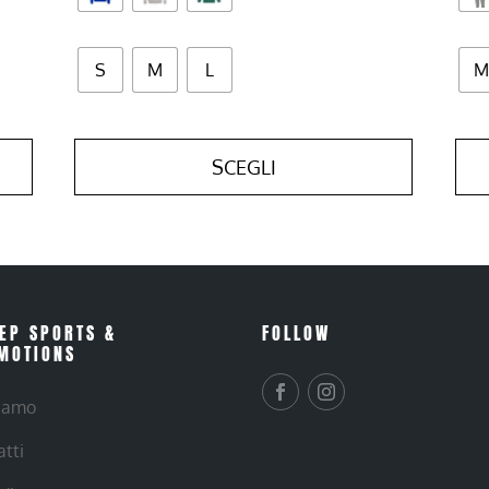
S
M
L
M
SCEGLI
EP SPORTS &
FOLLOW
MOTIONS
siamo
atti