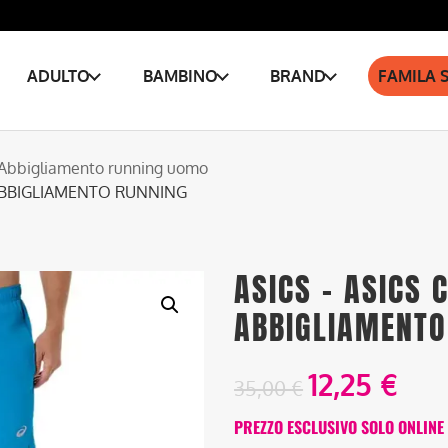
ADULTO
BAMBINO
BRAND
FAMILA 
Abbigliamento running uomo
 ABBIGLIAMENTO RUNNING
ASICS – ASICS 
ABBIGLIAMENTO
12,25
€
35,00
€
PREZZO ESCLUSIVO SOLO ONLINE