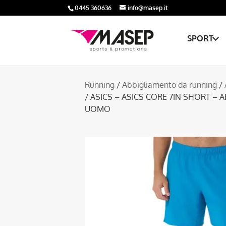
0445 360636
info@masep.it
SPORT
Running
/
Abbigliamento da running
/
/ ASICS – ASICS CORE 7IN SHORT –
UOMO