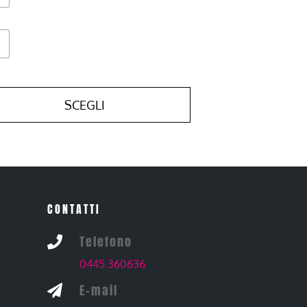
SCEGLI
CONTATTI
Telefono

0445 360636
E-mail
