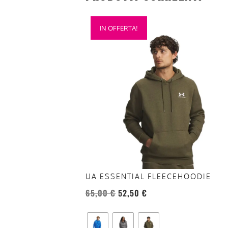
Questo
IN OFFERTA!
prodotto
ha
più
varianti.
Le
opzioni
possono
essere
scelte
nella
pagina
del
UA ESSENTIAL FLEECEHOODIE
prodotto
65,00
€
52,50
€