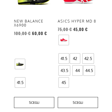
varianti.
varianti.
Le
Le
opzioni
opzioni
NEW BALANCE
ASICS HYPER MD 8
X6900
possono
possono
75,00
€
45,00
€
essere
essere
100,00
€
60,00
€
scelte
scelte
nella
nella
pagina
pagina
del
del
41.5
42
42.5
prodotto
prodotto
43.5
44
44.5
41.5
45
SCEGLI
SCEGLI