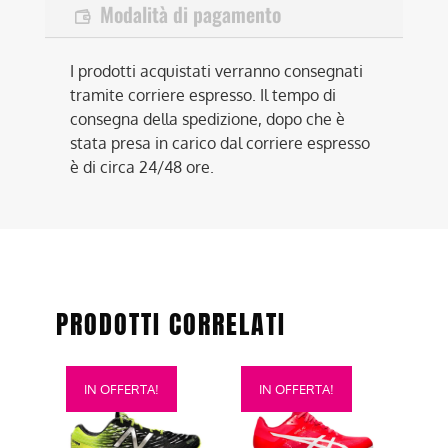
Modalità di pagamento
I prodotti acquistati verranno consegnati
tramite corriere espresso. Il tempo di
consegna della spedizione, dopo che è
stata presa in carico dal corriere espresso
è di circa 24/48 ore.
PRODOTTI CORRELATI
Questo
Questo
IN OFFERTA!
IN OFFERTA!
prodotto
prodotto
ha
ha
più
più