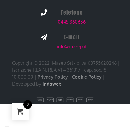
Telefono

0445 360636
E-mail

info@masep.it
Copyright © 2022. Masep Srl - p.iva 03755620246 |
Iscrizione REA N. REA VI – 351317 | cap. soc. €
10.000,00 |
Privacy Policy
|
Cookie Policy
|
Developed by
Indaweb
0