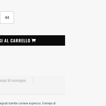
44
GI AL CARRELLO
empi di consegna
egnati tramite corriere espresso. Il tempo di