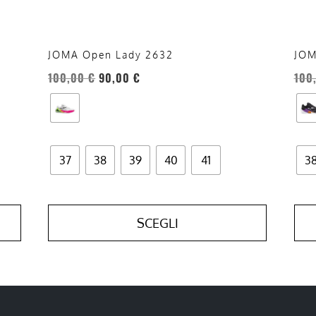
nella
nell
pagina
pag
del
del
JOMA Open Lady 2632
JOM
prodotto
prod
100,00
€
90,00
€
100
37
38
39
40
41
3
SCEGLI