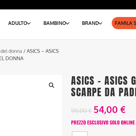
ADULTO
BAMBINO
BRAND
FAMILA 
adel donna
/ ASICS – ASICS
DEL DONNA
ASICS – ASICS 
SCARPE DA PAD
54,00
€
90,00
€
PREZZO ESCLUSIVO SOLO ONLINE