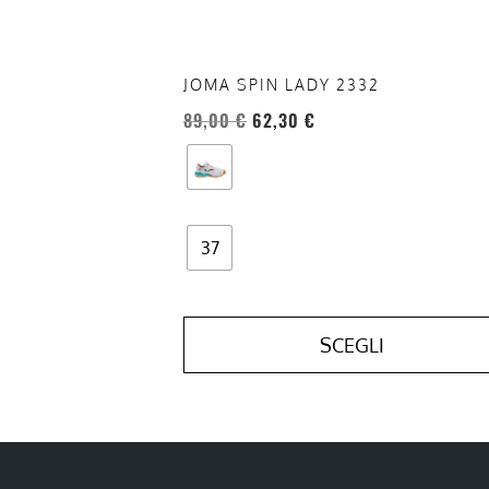
nella
pagina
del
JOMA SPIN LADY 2332
prodotto
89,00
€
62,30
€
37
SCEGLI