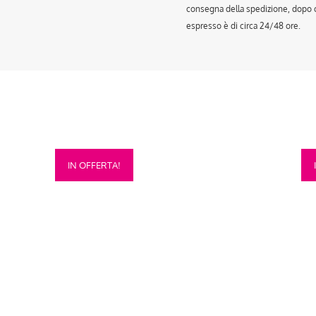
consegna della spedizione, dopo ch
espresso è di circa 24/48 ore.
Questo
Que
IN OFFERTA!
prodotto
prod
ha
ha
più
più
varianti.
vari
Le
Le
opzioni
opzi
possono
pos
essere
esse
scelte
scel