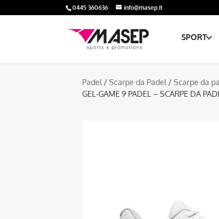
0445 360636
info@masep.it
SPORT
Padel
/
Scarpe da Padel
/
Scarpe da p
GEL-GAME 9 PADEL – SCARPE DA PA