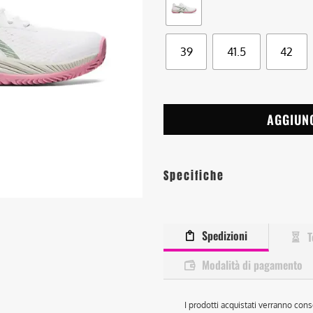
39
41.5
42
AGGIUN
Specifiche
Spedizioni
T
Modalità di pagamento
I prodotti acquistati verranno cons