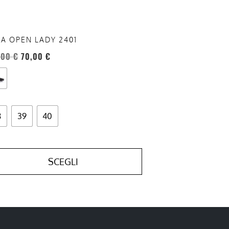
a
ina
A OPEN LADY 2401
otto
,00
€
70,00
€
8
39
40
SCEGLI