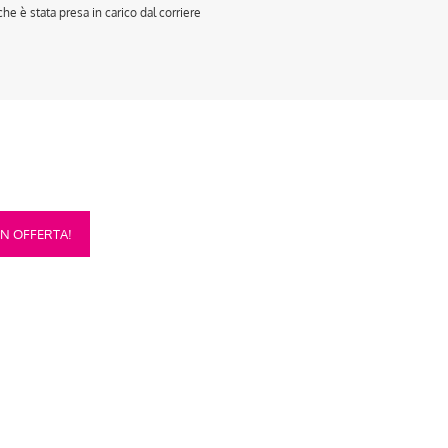
e è stata presa in carico dal corriere
sto
IN OFFERTA!
otto
anti.
oni
sono
re
te