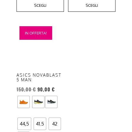
SCEGLI
SCEGLI
Questo
IN OFFERTA!
prodotto
ha
più
varianti.
Le
opzioni
ASICS NOVABLAST
5 MAN
possono
essere
150,00
€
90,00
€
scelte
nella
pagina
del
44,5
41.5
42
prodotto