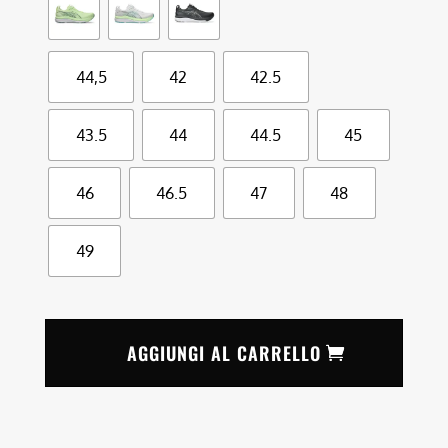
44,5
42
42.5
43.5
44
44.5
45
46
46.5
47
48
49
AGGIUNGI AL CARRELLO