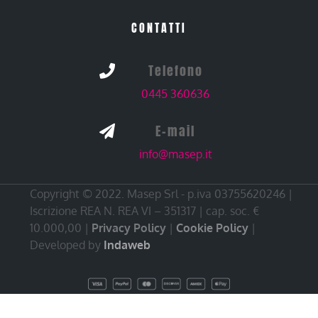
CONTATTI
Telefono

0445 360636
E-mail

info@masep.it
Copyright © 2022. Masep Srl - p.iva 03755620246 |
Iscrizione REA N. REA VI – 351317 | cap. soc. €
10.000,00 |
Privacy Policy
|
Cookie Policy
|
Developed by
Indaweb