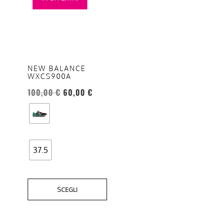
prodotto
ha
più
varianti.
Le
opzioni
NEW BALANCE
WXCS900A
possono
essere
100,00
€
60,00
€
scelte
nella
pagina
del
37.5
prodotto
SCEGLI