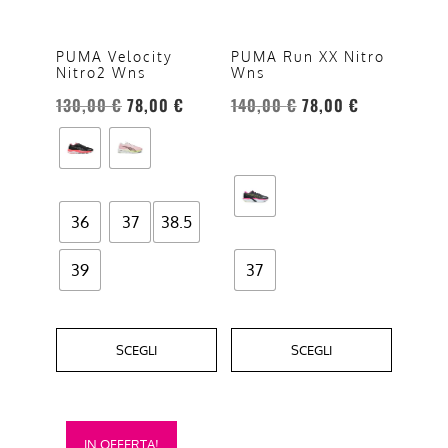
Le
Le
opzioni
opzioni
PUMA Velocity
PUMA Run XX Nitro
Nitro2 Wns
Wns
possono
possono
essere
essere
130,00
€
78,00
€
140,00
€
78,00
€
scelte
scelte
nella
nella
pagina
pagina
del
del
36
37
38.5
prodotto
prodotto
39
37
SCEGLI
SCEGLI
Questo
IN OFFERTA!