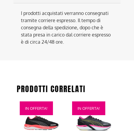
I prodotti acquistati verranno consegnati
tramite corriere espresso. Il tempo di
consegna della spedizione, dopo che è
stata presa in carico dal corriere espresso
è di circa 24/48 ore.
PRODOTTI CORRELATI
Questo
Questo
IN OFFERTA!
IN OFFERTA!
prodotto
prodotto
ha
ha
più
più
varianti.
varianti.