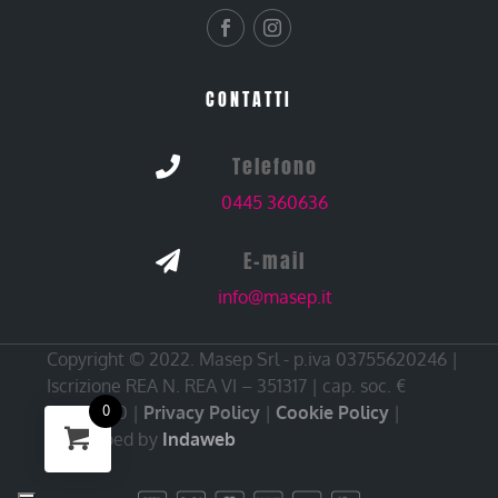
CONTATTI
Telefono

0445 360636
E-mail

info@masep.it
Copyright © 2022. Masep Srl - p.iva 03755620246 |
Iscrizione REA N. REA VI – 351317 | cap. soc. €
10.000,00 |
Privacy Policy
|
Cookie Policy
|
0
Developed by
Indaweb