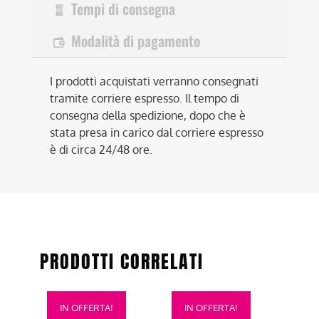
Tempi di consegna
Modalità di pagamento
I prodotti acquistati verranno consegnati
tramite corriere espresso. Il tempo di
consegna della spedizione, dopo che è
stata presa in carico dal corriere espresso
è di circa 24/48 ore.
PRODOTTI CORRELATI
Questo
Questo
IN OFFERTA!
IN OFFERTA!
prodotto
prodotto