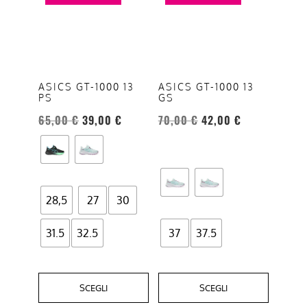
ha
ha
più
più
varianti.
varianti.
Le
Le
opzioni
opzioni
ASICS GT-1000 13
ASICS GT-1000 13
PS
GS
possono
possono
essere
essere
65,00
€
39,00
€
70,00
€
42,00
€
scelte
scelte
nella
nella
pagina
pagina
del
del
28,5
27
30
prodotto
prodotto
31.5
32.5
37
37.5
SCEGLI
SCEGLI