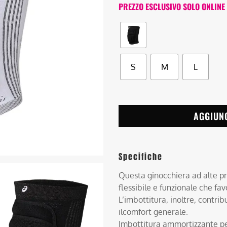
PREZZO ESCLUSIVO SOLO ONLINE
S
M
L
AGGIUN
Specifiche
Questa ginocchiera ad alte pre
flessibile e funzionale che fa
L’imbottitura, inoltre, contribu
ilcomfort generale.
Imbottitura ammortizzante per