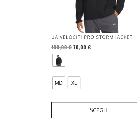
essere
scelte
nella
pagina
del
UA VELOCITI PRO STORM JACKET
prodotto
100,00
€
70,00
€
MD
XL
SCEGLI