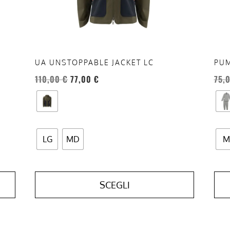
essere
esse
scelte
scel
nella
nell
pagina
pag
del
del
UA UNSTOPPABLE JACKET LC
PUM
prodotto
prod
110,00
€
77,00
€
75,
LG
MD
M
SCEGLI