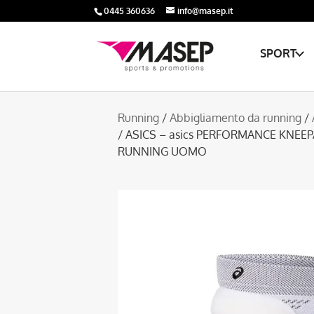
0445 360636
info@masep.it
SPORT
Running
/
Abbigliamento da running
/
/ ASICS – asics PERFORMANCE KNEE
RUNNING UOMO