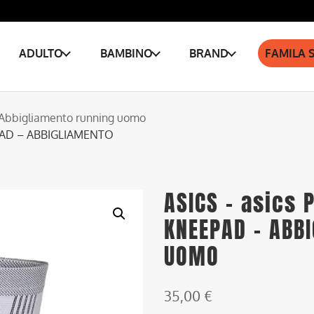
ADULTO
BAMBINO
BRAND
FAMILA 
Abbigliamento running uomo
PAD – ABBIGLIAMENTO
ASICS – asics
KNEEPAD – ABB
UOMO
35,00
€