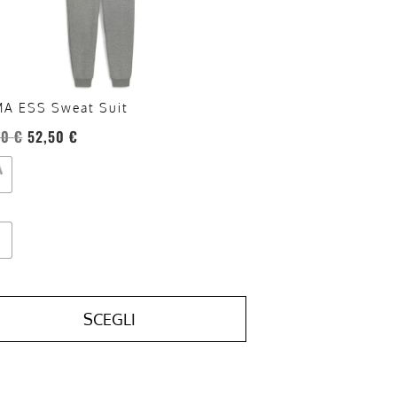
re
te
a
ina
A ESS Sweat Suit
otto
00
€
52,50
€
SCEGLI