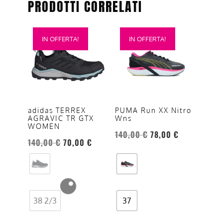
PRODOTTI CORRELATI
Questo
Questo
IN OFFERTA!
IN OFFERTA!
prodotto
prodotto
ha
ha
più
più
varianti.
varianti.
Le
Le
opzioni
opzioni
adidas TERREX
PUMA Run XX Nitro
AGRAVIC TR GTX
Wns
possono
possono
WOMEN
essere
essere
140,00
€
78,00
€
140,00
€
70,00
€
scelte
scelte
nella
nella
pagina
pagina
del
del
prodotto
prodotto
38 2/3
37