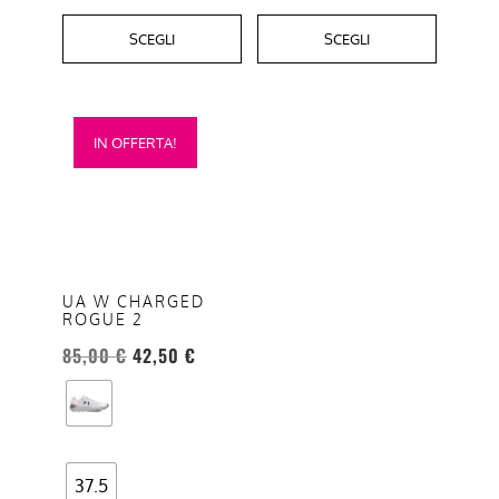
SCEGLI
SCEGLI
Questo
IN OFFERTA!
prodotto
ha
più
varianti.
Le
opzioni
UA W CHARGED
ROGUE 2
possono
essere
85,00
€
42,50
€
scelte
nella
pagina
del
37.5
prodotto