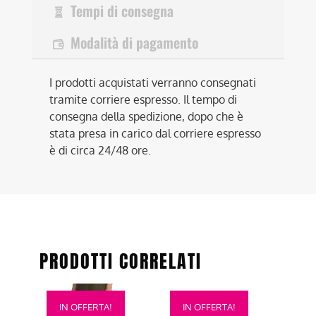
Tempi di consegna
Modalità di pagamento
I prodotti acquistati verranno consegnati
tramite corriere espresso. Il tempo di
consegna della spedizione, dopo che è
stata presa in carico dal corriere espresso
è di circa 24/48 ore.
PRODOTTI CORRELATI
Questo
Questo
IN OFFERTA!
IN OFFERTA!
prodotto
prodotto