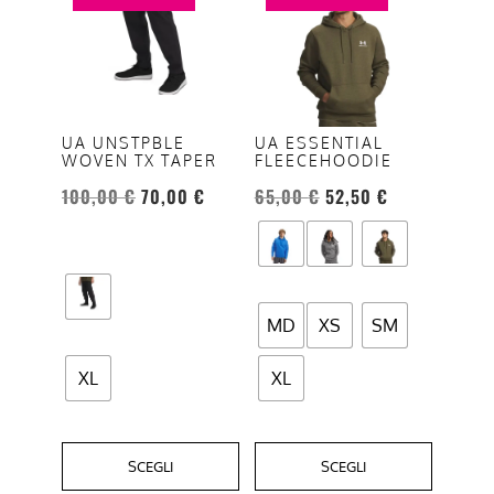
ha
ha
più
più
varianti.
varianti.
Le
Le
opzioni
opzioni
UA UNSTPBLE
UA ESSENTIAL
WOVEN TX TAPER
FLEECEHOODIE
possono
possono
essere
essere
100,00
€
70,00
€
65,00
€
52,50
€
scelte
scelte
nella
nella
pagina
pagina
del
del
MD
XS
SM
prodotto
prodotto
XL
XL
SCEGLI
SCEGLI