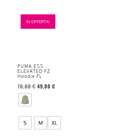
Questo
IN OFFERTA!
prodotto
ha
più
varianti.
Le
opzioni
PUMA ESS
ELEVATED FZ
possono
Hoodie FL
essere
70,00
€
49,00
€
scelte
nella
pagina
del
prodotto
S
M
XL