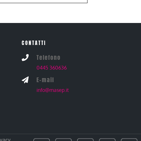
CONTATTI
Telefono

0445 360636
E-mail

info@masep.it
ivacy