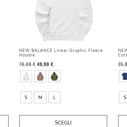
opzioni
opzi
possono
pos
essere
esse
scelte
scel
nella
nell
pagina
pag
del
del
NEW BALANCE Linear Graphic Fleece
NEW
Hoodie
Cot
prodotto
prod
70,00
€
49,00
€
35,
S
M
L
S
SCEGLI