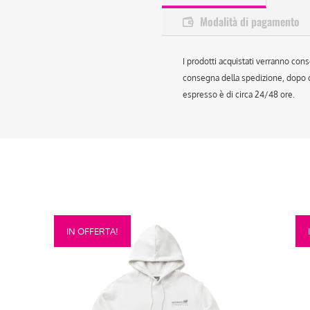
Modalità di pagamento
I prodotti acquistati verranno cons
consegna della spedizione, dopo ch
espresso è di circa 24/48 ore.
Questo
Que
IN OFFERTA!
prodotto
prod
ha
ha
più
più
varianti.
vari
Le
Le