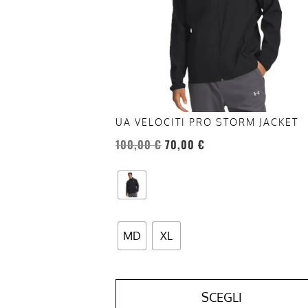
opzioni
possono
essere
scelte
nella
pagina
del
UA VELOCITI PRO STORM JACKET
prodotto
100,00
€
70,00
€
MD
XL
SCEGLI