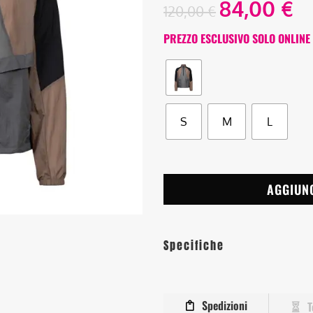
84,00
€
120,00
€
PREZZO ESCLUSIVO SOLO ONLINE
S
M
L
AGGIUN
Specifiche
Spedizioni
T