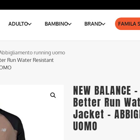
ADULTO
BAMBINO
BRAND
FAMILA 
Abbigliamento running uomo
r Run Water Resistant
 UOMO
NEW BALANCE –
Better Run Wat
Jacket – ABBI
UOMO