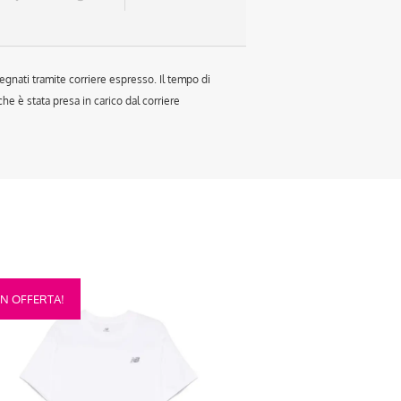
egnati tramite corriere espresso. Il tempo di
e è stata presa in carico dal corriere
sto
IN OFFERTA!
otto
anti.