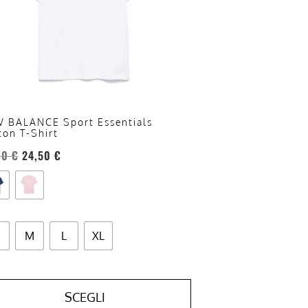
oni
sono
re
te
a
ina
 BALANCE Sport Essentials
ton T-Shirt
otto
00
€
24,50
€
M
L
XL
SCEGLI