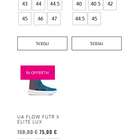
43
44
44.5
40
40.5
42
45
46
47
44.5
45
SCEGLI
SCEGLI
Questo
IN OFFERTA!
prodotto
ha
più
varianti.
Le
opzioni
UA FLOW FUTR X
ELITE LUX
possono
essere
150,00
€
75,00
€
scelte