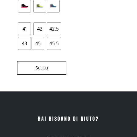
nella
pagina
del
41
42
42.5
prodotto
43
45
45.5
SCEGLI
HAI BISOGNO DI AIUTO?