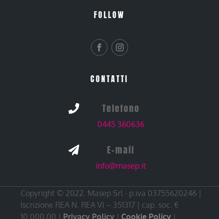
FOLLOW
CONTATTI
Telefono

0445 360636
E-mail

info@masep.it
Copyright © 2022. Masep Srl - p.iva 03755620246 |
Iscrizione REA N. REA VI – 351317 | cap. soc. €
10.000,00 |
Privacy Policy
|
Cookie Policy
|