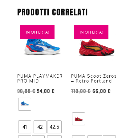
PRODOTTI CORRELATI
Questo
Questo
IN OFFERTA!
IN OFFERTA!
prodotto
prodotto
ha
ha
più
più
varianti.
varianti.
Le
Le
opzioni
opzioni
PUMA PLAYMAKER
PUMA Scoot Zeros
PRO MID
– Retro Portland
possono
possono
essere
essere
90,00
€
54,00
€
110,00
€
66,00
€
scelte
scelte
nella
nella
pagina
pagina
del
del
41
42
42.5
prodotto
prodotto