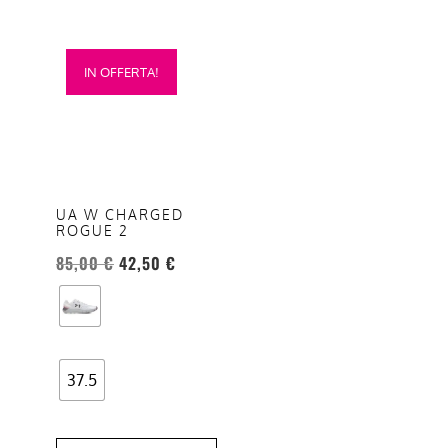
Questo
IN OFFERTA!
prodotto
ha
più
varianti.
Le
opzioni
UA W CHARGED
ROGUE 2
possono
essere
85,00
€
42,50
€
scelte
nella
pagina
del
37.5
prodotto