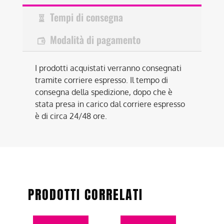
Tempi di consegna
Modalità di pagamento
I prodotti acquistati verranno consegnati
tramite corriere espresso. Il tempo di
consegna della spedizione, dopo che è
stata presa in carico dal corriere espresso
è di circa 24/48 ore.
PRODOTTI CORRELATI
Questo
Questo