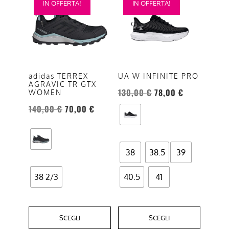
IN OFFERTA!
IN OFFERTA!
prodotto
prodotto
ha
ha
più
più
varianti.
varianti.
Le
Le
opzioni
opzioni
adidas TERREX
UA W INFINITE PRO
AGRAVIC TR GTX
possono
possono
130,00
€
78,00
€
WOMEN
essere
essere
140,00
€
70,00
€
scelte
scelte
nella
nella
pagina
pagina
del
del
38
38.5
39
prodotto
prodotto
38 2/3
40.5
41
SCEGLI
SCEGLI