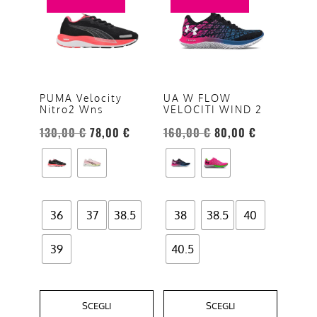
prodotto
prodotto
ha
ha
più
più
varianti.
varianti.
Le
Le
opzioni
opzioni
PUMA Velocity
UA W FLOW
Nitro2 Wns
VELOCITI WIND 2
possono
possono
essere
essere
130,00
€
78,00
€
160,00
€
80,00
€
scelte
scelte
nella
nella
pagina
pagina
del
del
36
37
38.5
38
38.5
40
prodotto
prodotto
39
40.5
SCEGLI
SCEGLI