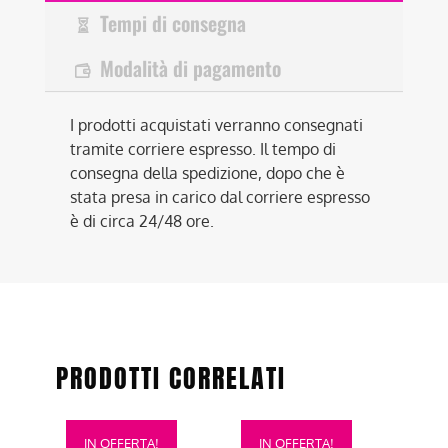
Tempi di consegna
Modalità di pagamento
I prodotti acquistati verranno consegnati
tramite corriere espresso. Il tempo di
consegna della spedizione, dopo che è
stata presa in carico dal corriere espresso
è di circa 24/48 ore.
PRODOTTI CORRELATI
Questo
Questo
IN OFFERTA!
IN OFFERTA!