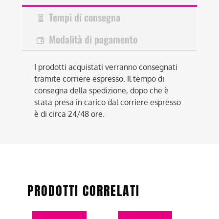
Tempi di consegna
Modalità di pagamento
I prodotti acquistati verranno consegnati
tramite corriere espresso. Il tempo di
consegna della spedizione, dopo che è
stata presa in carico dal corriere espresso
è di circa 24/48 ore.
PRODOTTI CORRELATI
Questo
Questo