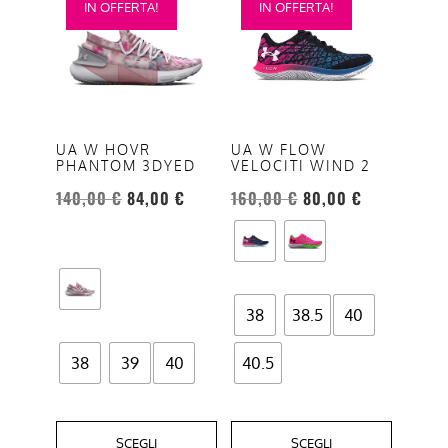
IN OFFERTA!
IN OFFERTA!
prodotto
prodotto
ha
ha
più
più
varianti.
varianti.
Le
Le
opzioni
opzioni
UA W HOVR
UA W FLOW
PHANTOM 3DYED
VELOCITI WIND 2
possono
possono
essere
essere
140,00
€
84,00
€
160,00
€
80,00
€
scelte
scelte
nella
nella
pagina
pagina
del
del
38
38.5
40
prodotto
prodotto
38
39
40
40.5
SCEGLI
SCEGLI