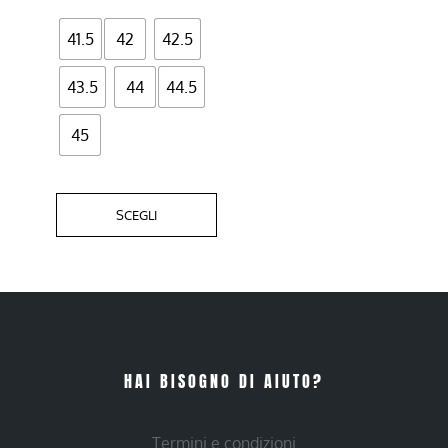
del
41.5
42
42.5
prodotto
43.5
44
44.5
45
SCEGLI
HAI BISOGNO DI AIUTO?
Termini e condizioni