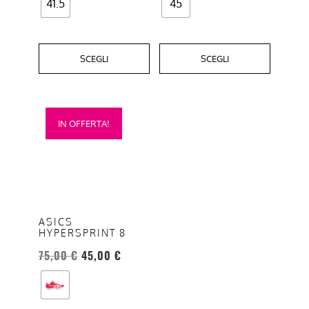
41.5
45
SCEGLI
SCEGLI
Questo
IN OFFERTA!
prodotto
ha
più
varianti.
Le
opzioni
ASICS
HYPERSPRINT 8
possono
essere
75,00
€
45,00
€
scelte
nella
pagina