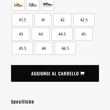
47,5
41
42
42.5
43
44
44.5
45
45.5
46
46.5
AGGIUNGI AL CARRELLO
Specifiche