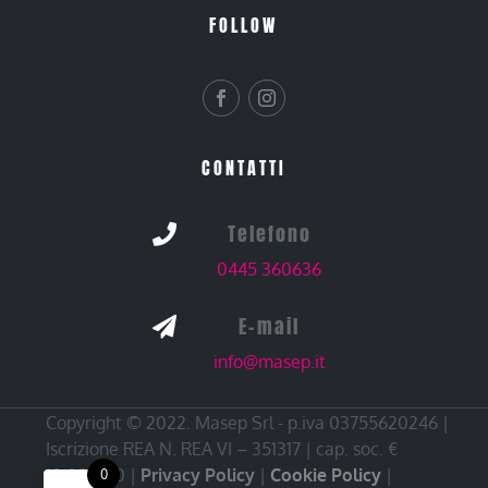
FOLLOW
CONTATTI
Telefono

0445 360636
E-mail

info@masep.it
Copyright © 2022. Masep Srl - p.iva 03755620246 |
Iscrizione REA N. REA VI – 351317 | cap. soc. €
10.000,00 |
Privacy Policy
|
Cookie Policy
|
0