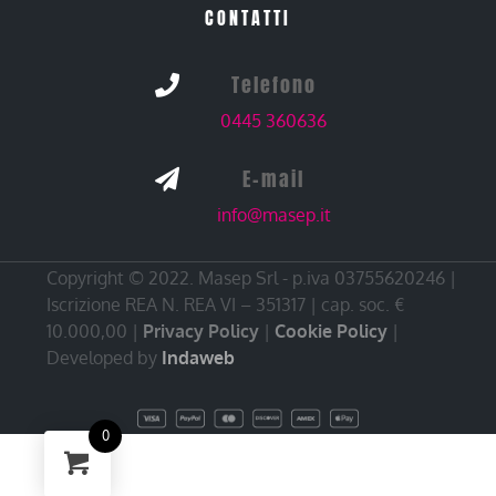
CONTATTI
Telefono

0445 360636
E-mail

info@masep.it
Copyright © 2022. Masep Srl - p.iva 03755620246 |
Iscrizione REA N. REA VI – 351317 | cap. soc. €
10.000,00 |
Privacy Policy
|
Cookie Policy
|
Developed by
Indaweb
0