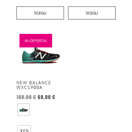
SCEGLI
SCEGLI
Questo
IN OFFERTA!
prodotto
ha
più
varianti.
Le
opzioni
NEW BALANCE
WXCS900A
possono
essere
100,00
€
60,00
€
scelte
nella
pagina
del
37.5