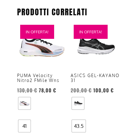
PRODOTTI CORRELATI
Questo
Questo
IN OFFERTA!
IN OFFERTA!
prodotto
prodotto
ha
ha
più
più
varianti.
varianti.
Le
Le
opzioni
opzioni
PUMA Velocity
ASICS GEL-KAYANO
Nitro2 FMile Wns
31
possono
possono
essere
essere
130,00
€
78,00
€
200,00
€
100,00
€
scelte
scelte
nella
nella
pagina
pagina
del
del
41
43.5
prodotto
prodotto