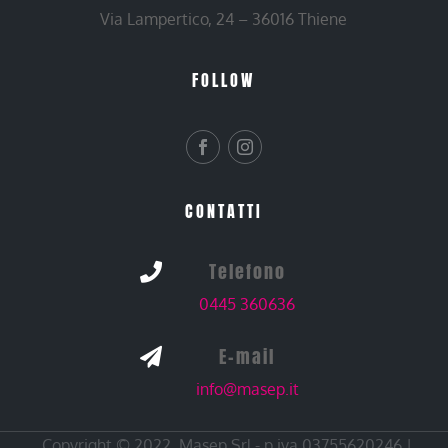
Via Lampertico, 24 – 36016 Thiene
FOLLOW
CONTATTI
Telefono

0445 360636
E-mail

info@masep.it
Copyright © 2022. Masep Srl - p.iva 03755620246 |