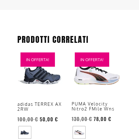
PRODOTTI CORRELATI
Questo
Questo
IN OFFERTA!
IN OFFERTA!
prodotto
prodotto
ha
ha
più
più
varianti.
varianti.
Le
Le
opzioni
opzioni
PUMA Velocity
adidas TERREX AX
Nitro2 FMile Wns
2RW
possono
possono
essere
essere
130,00
€
78,00
€
100,00
€
50,00
€
scelte
scelte
nella
nella