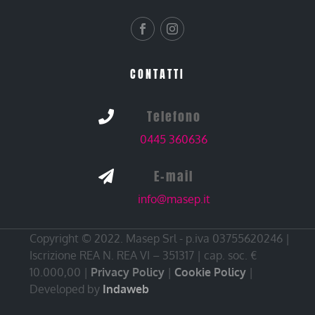
CONTATTI
Telefono

0445 360636
E-mail

info@masep.it
Copyright © 2022. Masep Srl - p.iva 03755620246 |
Iscrizione REA N. REA VI – 351317 | cap. soc. €
10.000,00 |
Privacy Policy
|
Cookie Policy
|
Developed by
Indaweb