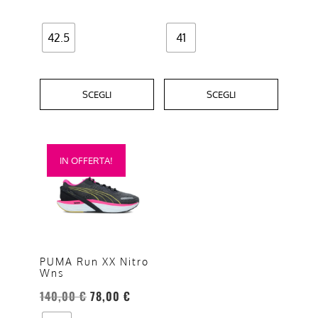
pagina
pagina
del
del
42.5
41
prodotto
prodotto
SCEGLI
SCEGLI
Questo
IN OFFERTA!
prodotto
ha
più
varianti.
Le
opzioni
PUMA Run XX Nitro
Wns
possono
essere
140,00
€
78,00
€
scelte