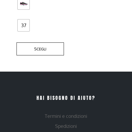
nella
pagina
del
37
prodotto
SCEGLI
HAI BISOGNO DI AIUTO?
Termini e condizioni
Spedizioni