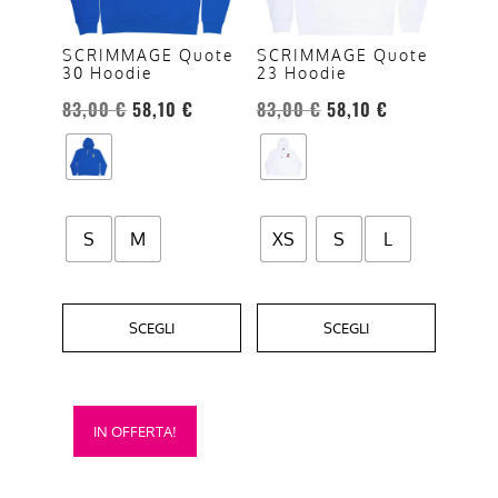
Le
Le
opzioni
opzioni
SCRIMMAGE Quote
SCRIMMAGE Quote
30 Hoodie
23 Hoodie
possono
possono
essere
essere
83,00
€
58,10
€
83,00
€
58,10
€
scelte
scelte
nella
nella
pagina
pagina
del
del
S
M
XS
S
L
prodotto
prodotto
SCEGLI
SCEGLI
Questo
IN OFFERTA!
prodotto
ha
più