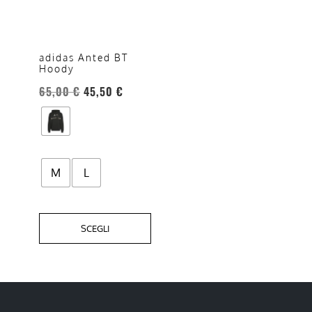
varianti.
Le
opzioni
adidas Anted BT
Hoody
possono
essere
65,00
€
45,50
€
scelte
nella
pagina
del
M
L
prodotto
SCEGLI