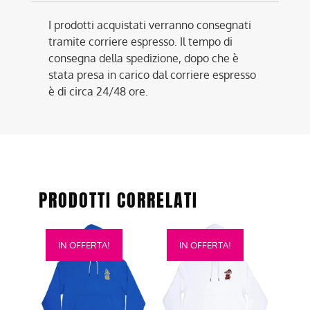
I prodotti acquistati verranno consegnati
tramite corriere espresso. Il tempo di
consegna della spedizione, dopo che è
stata presa in carico dal corriere espresso
è di circa 24/48 ore.
PRODOTTI CORRELATI
Questo
Questo
IN OFFERTA!
IN OFFERTA!
prodotto
prodotto
ha
ha
più
più
varianti.
varianti.