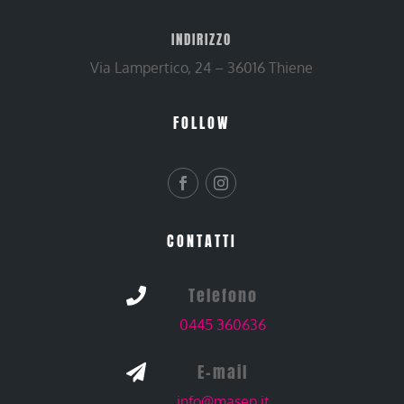
INDIRIZZO
Via Lampertico, 24 – 36016 Thiene
FOLLOW
CONTATTI
Telefono

0445 360636
E-mail

info@masep.it