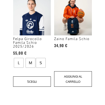
Questo
prodotto
ha
più
varianti.
Le
opzioni
Felpa Girocollo
Zaino Famila Schio
Famila Schio
possono
34,90
€
2025/2026
essere
55,00
€
scelte
nella
L
M
S
pagina
del
AGGIUNGI AL
prodotto
SCEGLI
CARRELLO
Questo
prodotto