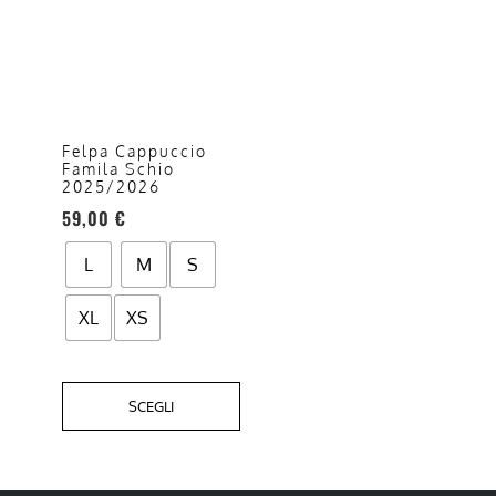
ha
più
varianti.
Le
opzioni
Felpa Cappuccio
Famila Schio
possono
2025/2026
essere
59,00
€
scelte
nella
L
M
S
pagina
del
XL
XS
prodotto
SCEGLI