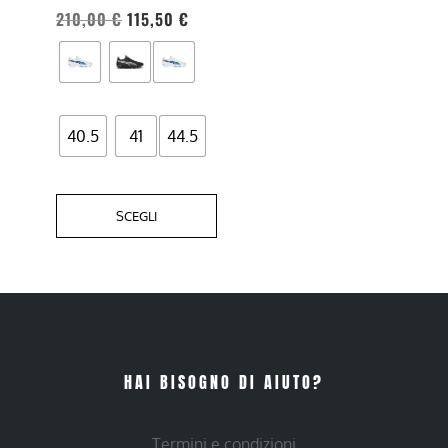
essere
210,00
€
115,50
€
scelte
nella
pagina
del
40.5
41
44.5
prodotto
SCEGLI
HAI BISOGNO DI AIUTO?
Termini e condizioni