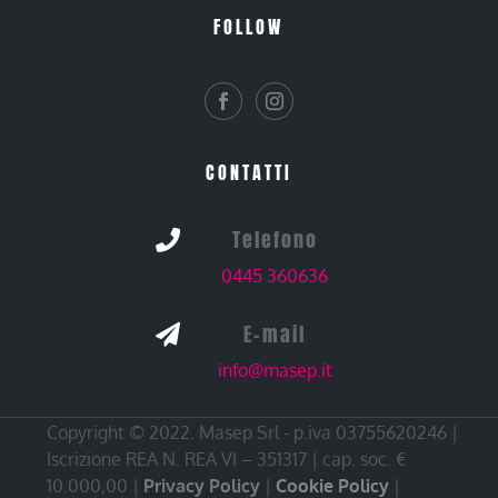
FOLLOW
CONTATTI
Telefono

0445 360636
E-mail

info@masep.it
Copyright © 2022. Masep Srl - p.iva 03755620246 |
Iscrizione REA N. REA VI – 351317 | cap. soc. €
10.000,00 |
Privacy Policy
|
Cookie Policy
|