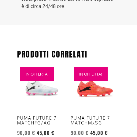
è di circa 24/48 ore.
PRODOTTI CORRELATI
Questo
Questo
IN OFFERTA!
IN OFFERTA!
prodotto
prodotto
ha
ha
più
più
varianti.
varianti.
Le
Le
opzioni
opzioni
PUMA FUTURE 7
PUMA FUTURE 7
MATCHFG/AG
MATCHMxSG
possono
possono
essere
essere
90,00
€
45,00
€
90,00
€
45,00
€