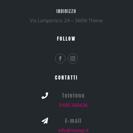
INDIRIZZO
Via Lampertico, 24 – 36016 Thiene
FOLLOW
CONTATTI
Telefono

0445 360636
E-mail

info@masep.it