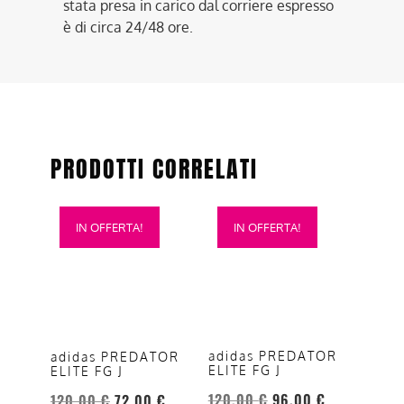
stata presa in carico dal corriere espresso
è di circa 24/48 ore.
PRODOTTI CORRELATI
Questo
Questo
IN OFFERTA!
IN OFFERTA!
prodotto
prodotto
ha
ha
più
più
varianti.
varianti.
Le
Le
opzioni
opzioni
adidas PREDATOR
adidas PREDATOR
ELITE FG J
ELITE FG J
possono
possono
essere
essere
120,00
€
96,00
€
120,00
€
72,00
€