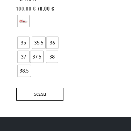
essere
100,00
€
70,00
€
scelte
nella
pagina
del
35
35.5
36
prodotto
37
37.5
38
38.5
SCEGLI