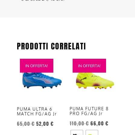
PRODOTTI CORRELATI
Questo
Questo
IN OFFERTA!
IN OFFERTA!
prodotto
prodotto
ha
ha
più
più
varianti.
varianti.
Le
Le
opzioni
opzioni
PUMA FUTURE 8
PUMA ULTRA 6
PRO FG/AG Jr
MATCH FG/AG Jr
possono
possono
essere
essere
110,00
€
66,00
€
65,00
€
52,00
€
scelte
scelte