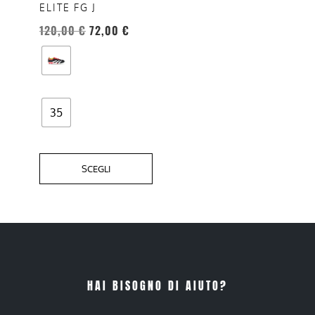
ELITE FG J
possono
essere
120,00
€
72,00
€
scelte
nella
pagina
del
35
prodotto
SCEGLI
HAI BISOGNO DI AIUTO?