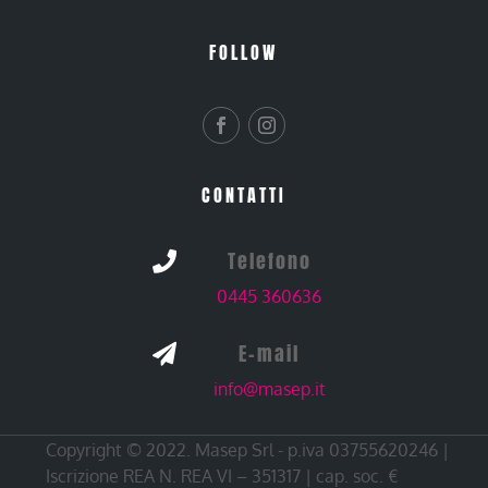
FOLLOW
CONTATTI
Telefono

0445 360636
E-mail

info@masep.it
Copyright © 2022. Masep Srl - p.iva 03755620246 |
Iscrizione REA N. REA VI – 351317 | cap. soc. €