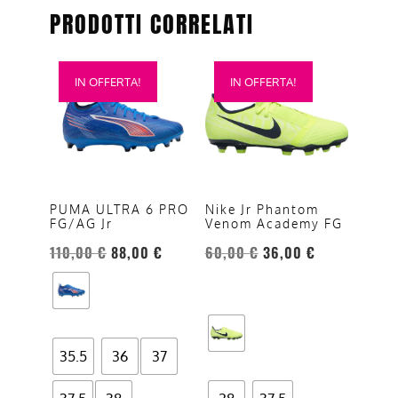
PRODOTTI CORRELATI
Questo
Questo
IN OFFERTA!
IN OFFERTA!
prodotto
prodotto
ha
ha
più
più
varianti.
varianti.
Le
Le
opzioni
opzioni
Nike Jr Phantom
PUMA ULTRA 6 PRO
Venom Academy FG
FG/AG Jr
possono
possono
essere
essere
60,00
€
36,00
€
110,00
€
88,00
€
scelte
scelte
nella
nella
pagina
pagina
del
del
35.5
36
37
prodotto
prodotto