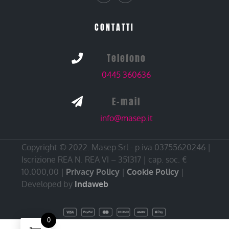
CONTATTI
Telefono

0445 360636
E-mail

info@masep.it
Copyright © 2022. Masep Srl - p.iva 03755620246 |
Iscrizione REA N. REA VI – 351317 | cap. soc. €
10.000,00 |
Privacy Policy
|
Cookie Policy
|
Developed by
Indaweb
0