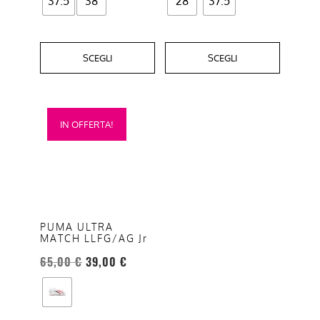
37.5
38
28
37.5
SCEGLI
SCEGLI
Questo
IN OFFERTA!
prodotto
ha
più
varianti.
Le
opzioni
PUMA ULTRA
MATCH LLFG/AG Jr
possono
essere
65,00
€
39,00
€
scelte
nella
pagina