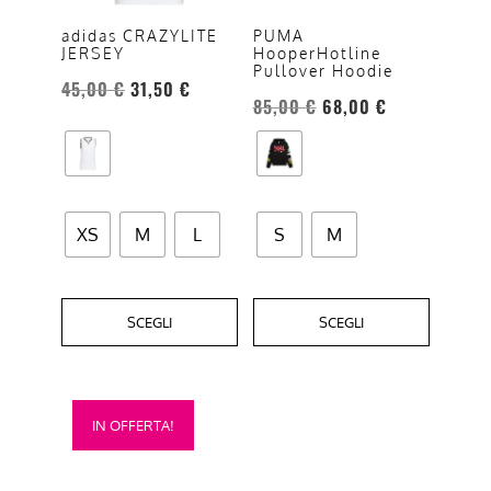
opzioni
opzioni
adidas CRAZYLITE
PUMA
JERSEY
HooperHotline
possono
possono
Pullover Hoodie
essere
essere
45,00
€
31,50
€
85,00
€
68,00
€
scelte
scelte
nella
nella
pagina
pagina
del
del
prodotto
prodotto
XS
M
L
S
M
SCEGLI
SCEGLI
Questo
IN OFFERTA!
prodotto
ha
più