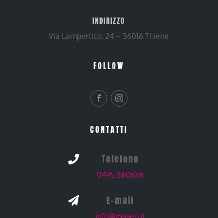
INDIRIZZO
Via Lampertico, 24 – 36016 Thiene
FOLLOW
CONTATTI
Telefono

0445 360636
E-mail

info@masep.it