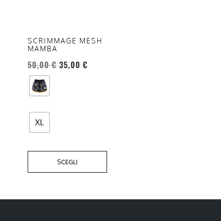
varianti.
Le
opzioni
SCRIMMAGE MESH
MAMBA
possono
essere
50,00
€
35,00
€
scelte
nella
pagina
del
XL
prodotto
SCEGLI