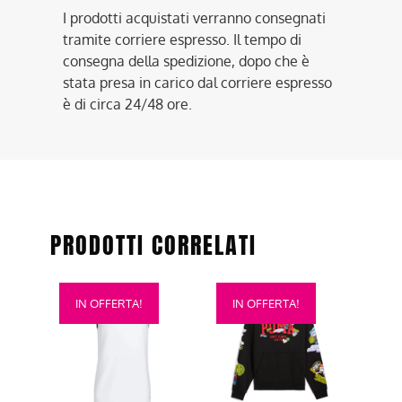
I prodotti acquistati verranno consegnati
tramite corriere espresso. Il tempo di
consegna della spedizione, dopo che è
stata presa in carico dal corriere espresso
è di circa 24/48 ore.
PRODOTTI CORRELATI
Questo
Questo
IN OFFERTA!
IN OFFERTA!
prodotto
prodotto
ha
ha
più
più
varianti.
varianti.
Le
Le