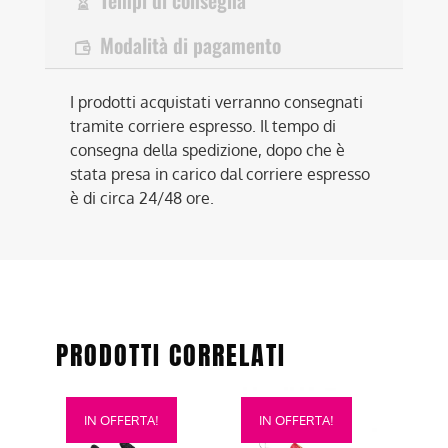
Tempi di consegna
Modalità di pagamento
I prodotti acquistati verranno consegnati
tramite corriere espresso. Il tempo di
consegna della spedizione, dopo che è
stata presa in carico dal corriere espresso
è di circa 24/48 ore.
PRODOTTI CORRELATI
Questo
Questo
IN OFFERTA!
IN OFFERTA!
prodotto
prodotto