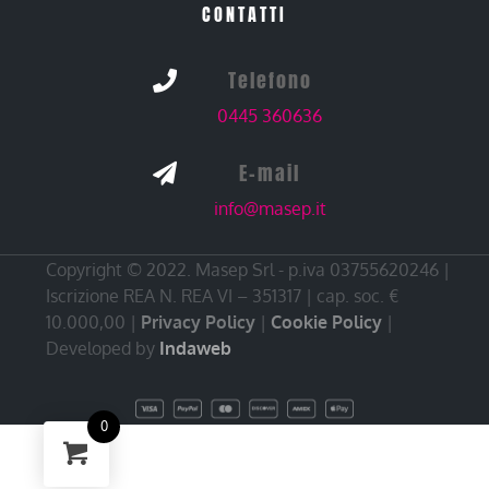
CONTATTI
Telefono

0445 360636
E-mail

info@masep.it
Copyright © 2022. Masep Srl - p.iva 03755620246 |
Iscrizione REA N. REA VI – 351317 | cap. soc. €
10.000,00 |
Privacy Policy
|
Cookie Policy
|
Developed by
Indaweb
0