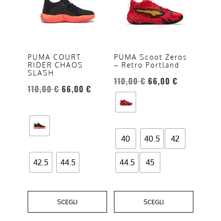
ha
ha
più
più
varianti.
varianti.
Le
Le
opzioni
opzioni
PUMA COURT
PUMA Scoot Zeros
RIDER CHAOS
– Retro Portland
possono
possono
SLASH
essere
essere
110,00
€
66,00
€
110,00
€
66,00
€
scelte
scelte
nella
nella
pagina
pagina
del
del
40
40.5
42
prodotto
prodotto
42.5
44.5
44.5
45
SCEGLI
SCEGLI