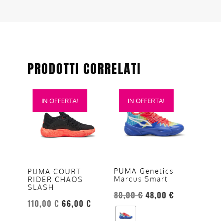
PRODOTTI CORRELATI
Questo
Questo
IN OFFERTA!
IN OFFERTA!
prodotto
prodotto
ha
ha
più
più
varianti.
varianti.
Le
Le
opzioni
opzioni
PUMA Genetics
PUMA COURT
Marcus Smart
RIDER CHAOS
possono
possono
SLASH
essere
essere
80,00
€
48,00
€
110,00
€
66,00
€
scelte
scelte
nella
nella