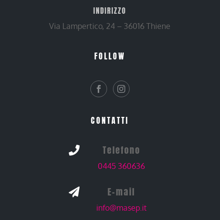
INDIRIZZO
Via Lampertico, 24 – 36016 Thiene
FOLLOW
CONTATTI
Telefono

0445 360636
E-mail

info@masep.it