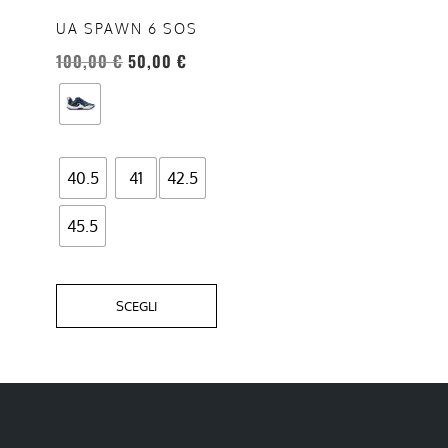
opzioni
UA SPAWN 6 SOS
possono
100,00
€
50,00
€
essere
scelte
nella
pagina
del
40.5
41
42.5
prodotto
45.5
SCEGLI