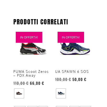
PRODOTTI CORRELATI
Questo
Questo
IN OFFERTA!
IN OFFERTA!
prodotto
prodotto
ha
ha
più
più
varianti.
varianti.
Le
Le
opzioni
opzioni
UA SPAWN 6 SOS
PUMA Scoot Zeros
– PDX Away
possono
possono
100,00
€
50,00
€
essere
essere
110,00
€
66,00
€
scelte
scelte
nella
nella
pagina
pagina
del
del