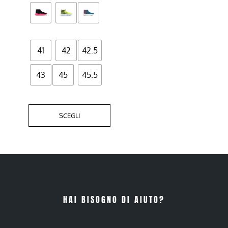
scelte
nella
pagina
del
41
42
42.5
prodotto
43
45
45.5
SCEGLI
HAI BISOGNO DI AIUTO?