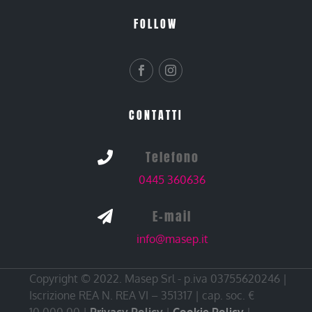
FOLLOW
CONTATTI
Telefono

0445 360636
E-mail

info@masep.it
Copyright © 2022. Masep Srl - p.iva 03755620246 |
Iscrizione REA N. REA VI – 351317 | cap. soc. €
10.000,00 |
Privacy Policy
|
Cookie Policy
|