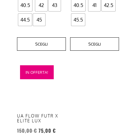
40.5
42
43
40.5
41
42.5
prodotto
prodotto
44.5
45
45.5
SCEGLI
SCEGLI
Questo
IN OFFERTA!
prodotto
ha
più
varianti.
Le
opzioni
UA FLOW FUTR X
ELITE LUX
possono
essere
150,00
€
75,00
€