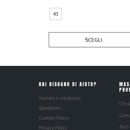
43
SCEGLI
HAI BISOGNO DI AIUTO?
MAS
PRO
Termini e condizioni
Chi 
Spedizioni
Cont
Cookies Policy
Aiuti
Privacy Policy