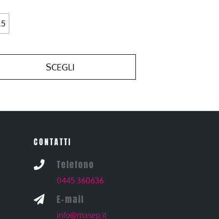
.5
SCEGLI
CONTATTI
Telefono

0445 360636
E-mail

info@masep.it