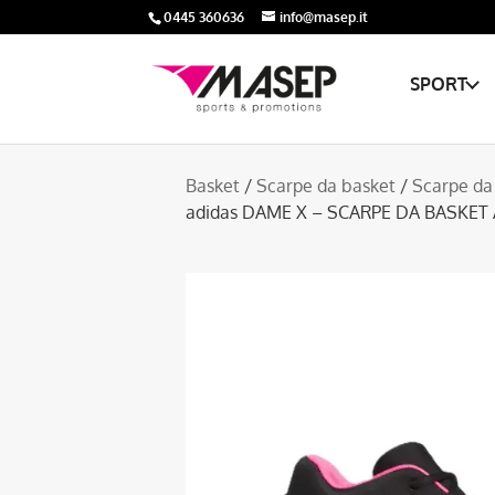
0445 360636
info@masep.it
SPORT
Basket
/
Scarpe da basket
/
Scarpe da
adidas DAME X – SCARPE DA BASKET