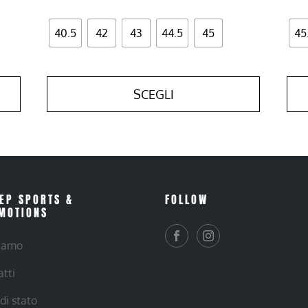
40.5
42
43
44.5
45
45
SCEGLI
EP SPORTS &
FOLLOW
MOTIONS
siamo
atti
 di stato