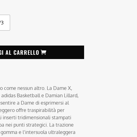
/3
GI AL CARRELLO
oco come nessun altro. La Dame X,
a adidas Basketball e Damian Lillard,
sentire a Dame di esprimersi al
eggero offre traspirabilità per
i inserti tridimensionali stampati
a nei punti strategici. La trazione
n gomma e l’intersuola ultraleggera