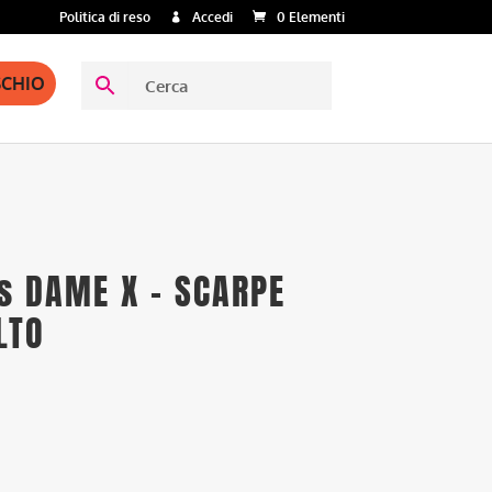
Politica di reso
Accedi
0 Elementi
SCHIO
as DAME X – SCARPE
LTO