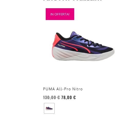
Questo
IN OFFERTA!
prodotto
ha
più
varianti.
Le
opzioni
possono
essere
scelte
nella
pagina
del
PUMA All-Pro Nitro
prodotto
130,00
€
78,00
€