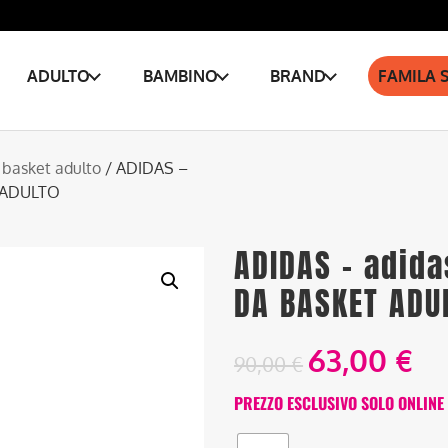
ADULTO
BAMBINO
BRAND
FAMILA 
 basket adulto
/ ADIDAS –
 ADULTO
ADIDAS – adid
DA BASKET ADU
63,00
€
90,00
€
PREZZO ESCLUSIVO SOLO ONLINE