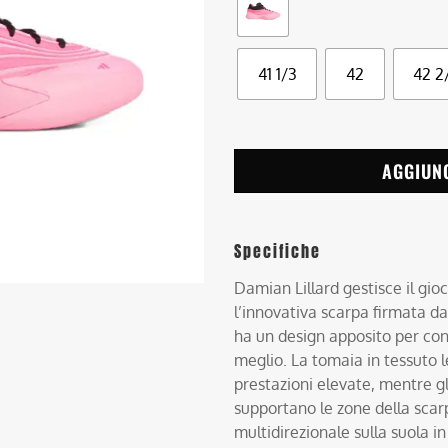
41 1/3
42
42 2
AGGIUN
Specifiche
Damian Lillard gestisce il gi
l’innovativa scarpa firmata d
ha un design apposito per con
meglio. La tomaia in tessuto l
prestazioni elevate, mentre gl
supportano le zone della scarp
multidirezionale sulla suola i