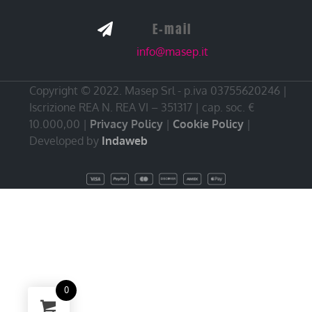
E-mail

info@masep.it
Copyright © 2022. Masep Srl - p.iva 03755620246 |
Iscrizione REA N. REA VI – 351317 | cap. soc. €
10.000,00 |
Privacy Policy
|
Cookie Policy
|
Developed by
Indaweb
0