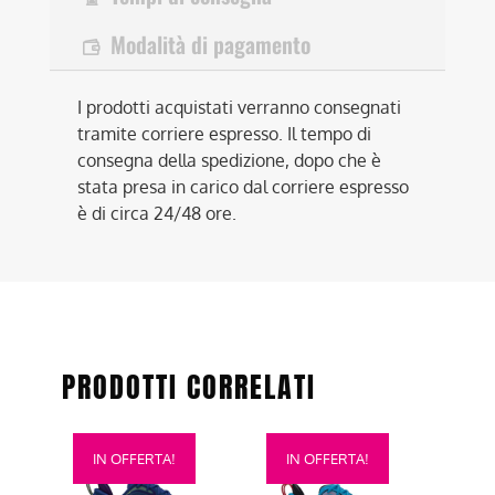
Modalità di pagamento
I prodotti acquistati verranno consegnati
tramite corriere espresso. Il tempo di
consegna della spedizione, dopo che è
stata presa in carico dal corriere espresso
è di circa 24/48 ore.
PRODOTTI CORRELATI
Questo
Questo
IN OFFERTA!
IN OFFERTA!
prodotto
prodotto
ha
ha