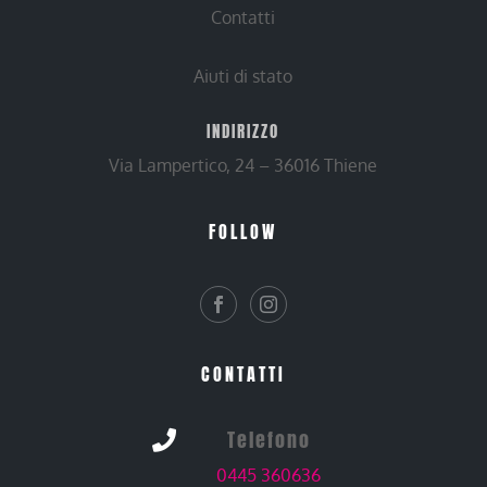
Contatti
Aiuti di stato
INDIRIZZO
Via Lampertico, 24 – 36016 Thiene
FOLLOW
CONTATTI
Telefono

0445 360636