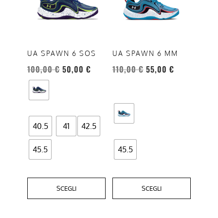
più
più
varianti.
varianti.
Le
Le
opzioni
opzioni
UA SPAWN 6 SOS
UA SPAWN 6 MM
possono
possono
100,00
€
50,00
€
110,00
€
55,00
€
essere
essere
scelte
scelte
nella
nella
pagina
pagina
del
del
40.5
41
42.5
prodotto
prodotto
45.5
45.5
SCEGLI
SCEGLI