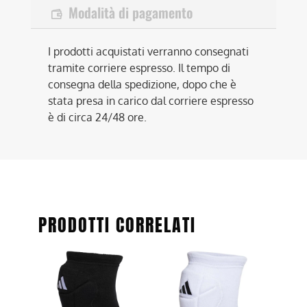
Modalità di pagamento
I prodotti acquistati verranno consegnati
tramite corriere espresso. Il tempo di
consegna della spedizione, dopo che è
stata presa in carico dal corriere espresso
è di circa 24/48 ore.
PRODOTTI CORRELATI
Questo
Questo
prodotto
prodotto
ha
ha