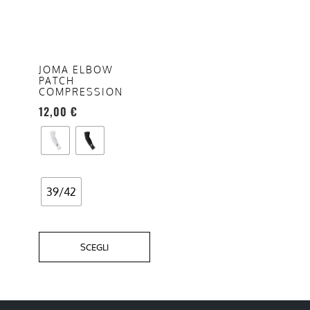
più
varianti.
Le
opzioni
JOMA ELBOW
PATCH
possono
COMPRESSION
essere
12,00
€
scelte
nella
pagina
del
prodotto
39/42
SCEGLI