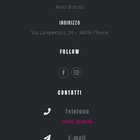
Aiuti di stato
INDIRIZZO
Via Lampertico, 24 – 36016 Thiene
FOLLOW
CONTATTI
Telefono

0445 360636
E-mail
