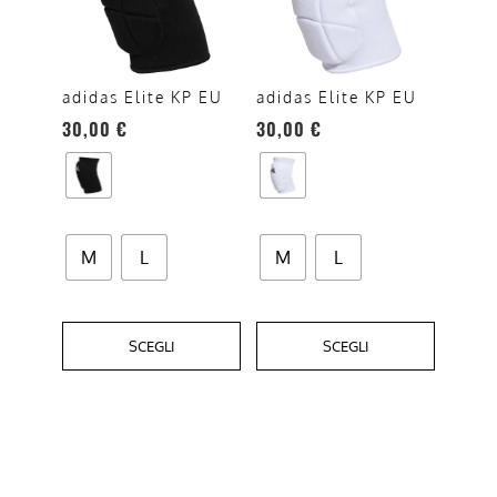
più
più
varianti.
varianti.
Le
Le
opzioni
opzioni
adidas Elite KP EU
adidas Elite KP EU
possono
possono
30,00
€
30,00
€
essere
essere
scelte
scelte
nella
nella
pagina
pagina
M
L
M
L
del
del
prodotto
prodotto
SCEGLI
SCEGLI
Questo
prodotto
ha