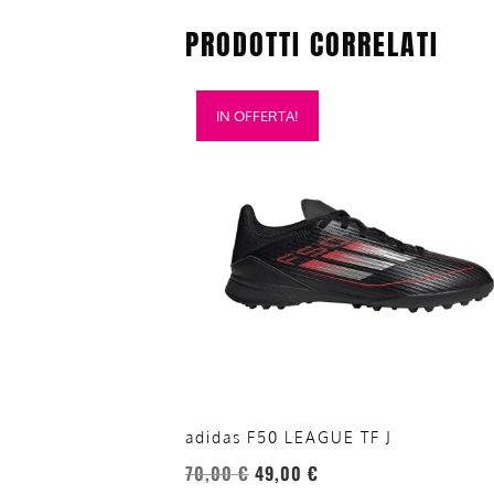
PRODOTTI CORRELATI
Questo
IN OFFERTA!
prodotto
ha
più
varianti.
Le
opzioni
possono
essere
scelte
nella
pagina
del
adidas F50 LEAGUE TF J
prodotto
70,00
€
49,00
€