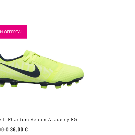
sto
IN OFFERTA!
otto
anti.
oni
sono
re
te
a
ina
e Jr Phantom Venom Academy FG
otto
00
€
36,00
€