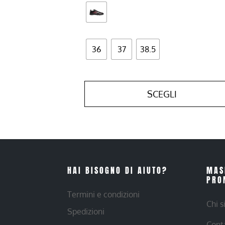
36
37
38.5
SCEGLI
HAI BISOGNO DI AIUTO?
MAS
PRO
Termini e condizioni
Chi 
Spedizioni
Cont