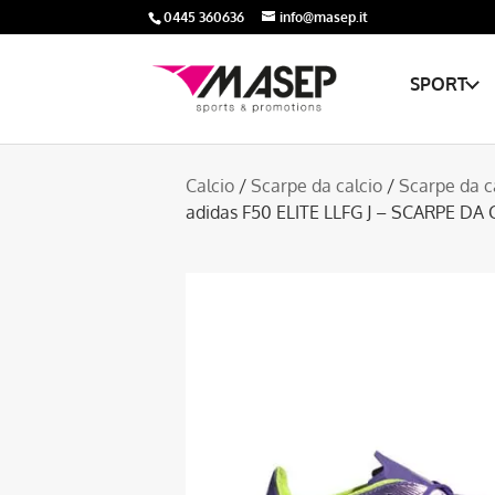
0445 360636
info@masep.it
SPORT
Calcio
/
Scarpe da calcio
/
Scarpe da c
adidas F50 ELITE LLFG J – SCARPE D