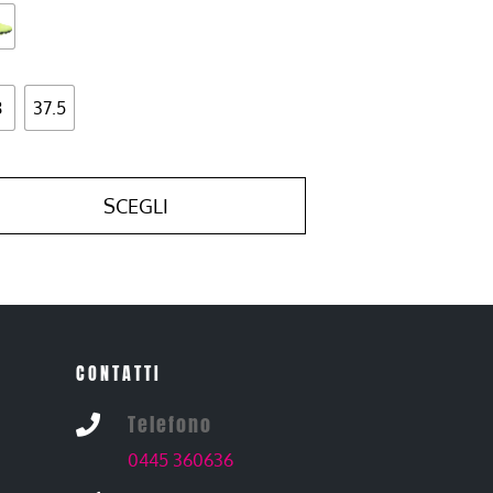
8
37.5
SCEGLI
CONTATTI
Telefono

0445 360636