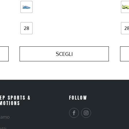
28
2
SCEGLI
EP SPORTS &
FOLLOW
MOTIONS
siamo
atti