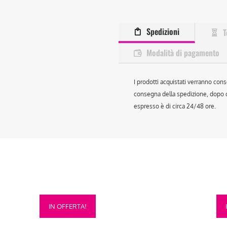
Spedizioni
T
Modalità di pagamento
I prodotti acquistati verranno cons
consegna della spedizione, dopo ch
espresso è di circa 24/48 ore.
Questo
Que
IN OFFERTA!
prodotto
prod
ha
ha