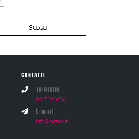
SCEGLI
CONTATTI
Telefono

0445 360636
E-mail

info@masep.it