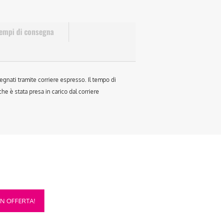
empi di consegna
egnati tramite corriere espresso. Il tempo di
e è stata presa in carico dal corriere
sto
IN OFFERTA!
otto