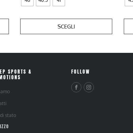
SCEGLI
EP SPORTS &
FOLLOW
MOTIONS
siamo
atti
 di stato
RIZZO