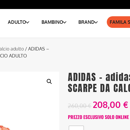
ADULTO
BAMBINO
BRAND
FAMILA 
alcio adulto
/ ADIDAS –
ALCIO ADULTO
ADIDAS – adida
SCARPE DA CAL
208,00
€
260,00
€
PREZZO ESCLUSIVO SOLO ONLINE