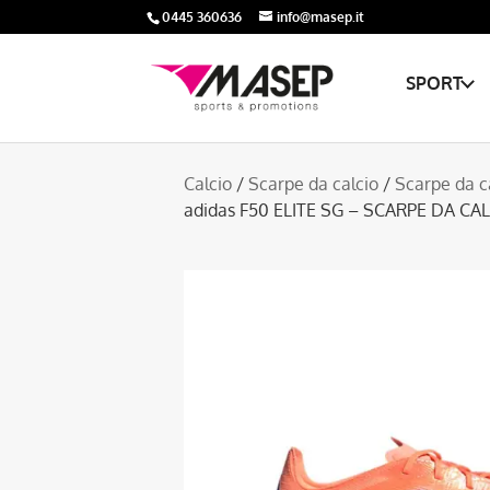
0445 360636
info@masep.it
SPORT
Calcio
/
Scarpe da calcio
/
Scarpe da c
adidas F50 ELITE SG – SCARPE DA C