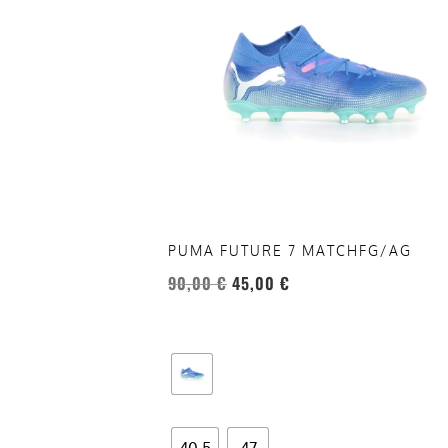
più
varianti.
Le
opzioni
possono
essere
scelte
nella
pagina
del
PUMA FUTURE 7 MATCHFG/AG
prodotto
90,00
€
45,00
€
40.5
47