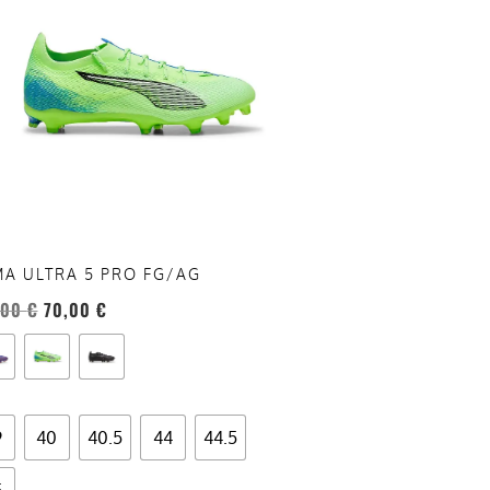
anti.
oni
sono
re
te
a
ina
A ULTRA 5 PRO FG/AG
otto
,00
€
70,00
€
9
40
40.5
44
44.5
5