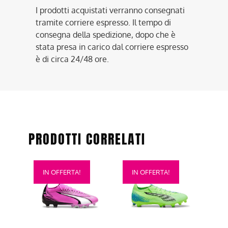
I prodotti acquistati verranno consegnati
tramite corriere espresso. Il tempo di
consegna della spedizione, dopo che è
stata presa in carico dal corriere espresso
è di circa 24/48 ore.
PRODOTTI CORRELATI
Questo
Questo
IN OFFERTA!
IN OFFERTA!
prodotto
prodotto
ha
ha
più
più
varianti.
varianti.
Le
Le