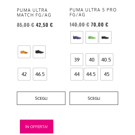
opzioni
opzioni
PUMA ULTRA 5 PRO
PUMA ULTRA
FG/AG
MATCH FG/AG
possono
possono
essere
essere
140,00
€
70,00
€
85,00
€
42,50
€
scelte
scelte
nella
nella
pagina
pagina
del
del
39
40
40.5
prodotto
prodotto
42
46.5
44
44.5
45
SCEGLI
SCEGLI
Questo
IN OFFERTA!
prodotto