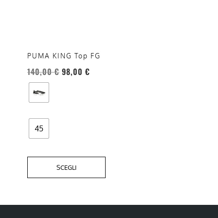
ha
più
varianti.
Le
opzioni
PUMA KING Top FG
possono
140,00
€
98,00
€
essere
scelte
nella
pagina
del
45
prodotto
SCEGLI