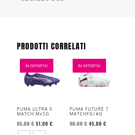
PRODOTTI CORRELATI
Questo
Questo
IN OFFERTA!
IN OFFERTA!
prodotto
prodotto
ha
ha
più
più
varianti.
varianti.
Le
Le
opzioni
opzioni
PUMA ULTRA 5
PUMA FUTURE 7
MATCH MxSG
MATCHFG/AG
possono
possono
essere
essere
85,00
€
51,00
€
90,00
€
45,00
€
scelte
scelte