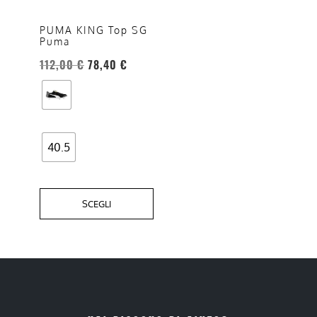
Le
opzioni
PUMA KING Top SG
Puma
possono
essere
112,00
€
78,40
€
scelte
nella
pagina
del
40.5
prodotto
SCEGLI