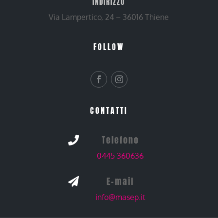
INDIRIZZO
Via Lampertico, 24 – 36016 Thiene
FOLLOW
CONTATTI
Telefono

0445 360636
E-mail

info@masep.it