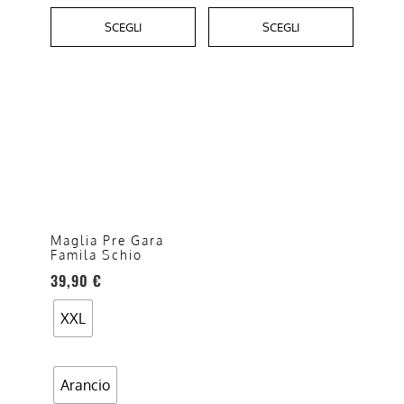
SCEGLI
SCEGLI
Questo
prodotto
ha
più
varianti.
Le
opzioni
Maglia Pre Gara
Famila Schio
possono
39,90
€
essere
scelte
XXL
nella
pagina
del
Arancio
prodotto