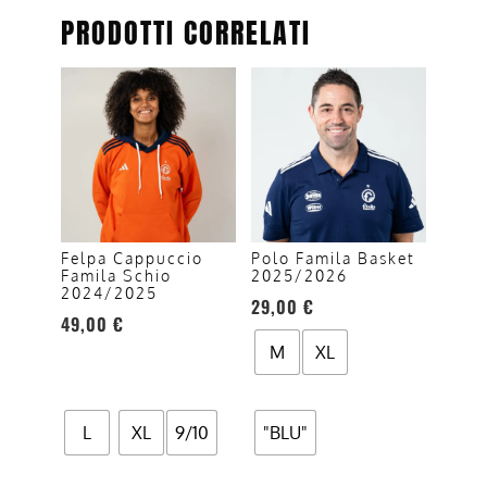
PRODOTTI CORRELATI
Questo
Questo
prodotto
prodotto
ha
ha
più
più
varianti.
varianti.
Le
Le
opzioni
opzioni
Felpa Cappuccio
Polo Famila Basket
Famila Schio
2025/2026
possono
possono
2024/2025
29,00
€
essere
essere
49,00
€
scelte
scelte
M
XL
nella
nella
pagina
pagina
del
del
L
XL
9/10
"BLU"
prodotto
prodotto