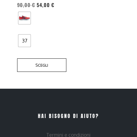
90,00
€
54,00
€
essere
scelte
nella
pagina
del
37
prodotto
SCEGLI
HAI BISOGNO DI AIUTO?
Termini e condizioni