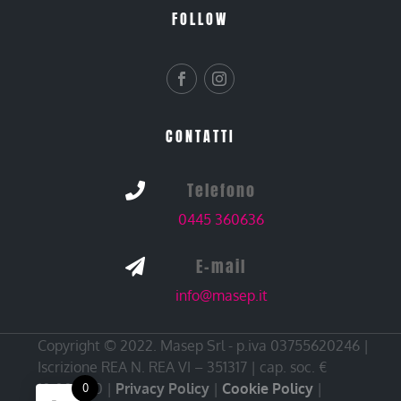
FOLLOW
CONTATTI
Telefono

0445 360636
E-mail

info@masep.it
Copyright © 2022. Masep Srl - p.iva 03755620246 |
Iscrizione REA N. REA VI – 351317 | cap. soc. €
10.000,00 |
Privacy Policy
|
Cookie Policy
|
0