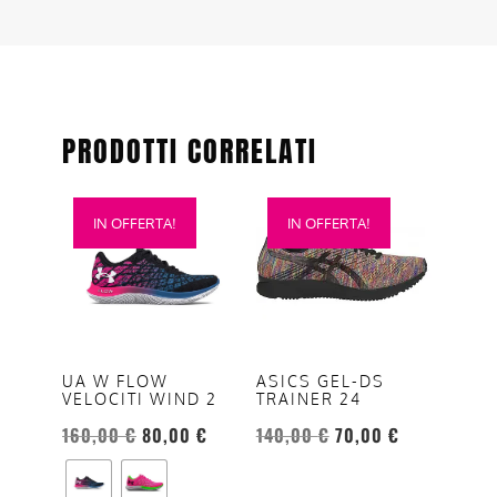
PRODOTTI CORRELATI
Questo
Questo
IN OFFERTA!
IN OFFERTA!
prodotto
prodotto
ha
ha
più
più
varianti.
varianti.
Le
Le
opzioni
opzioni
ASICS GEL-DS
UA W FLOW
TRAINER 24
VELOCITI WIND 2
possono
possono
essere
essere
140,00
€
70,00
€
160,00
€
80,00
€
scelte
scelte
nella
nella