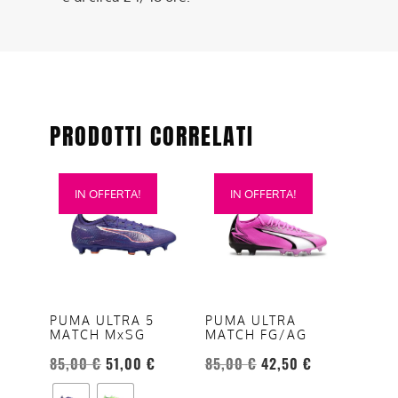
PRODOTTI CORRELATI
Questo
Questo
IN OFFERTA!
IN OFFERTA!
prodotto
prodotto
ha
ha
più
più
varianti.
varianti.
Le
Le
opzioni
opzioni
PUMA ULTRA 5
PUMA ULTRA
MATCH MxSG
MATCH FG/AG
possono
possono
essere
essere
85,00
€
51,00
€
85,00
€
42,50
€
scelte
scelte