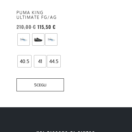
Le
opzioni
PUMA KING
ULTIMATE FG/AG
possono
essere
210,00
€
115,50
€
scelte
nella
pagina
del
40.5
41
44.5
prodotto
SCEGLI