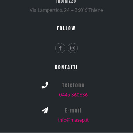
INDIRIZZO
Via Lampertico, 24 – 36016 Thiene
FOLLOW
CONTATTI
Telefono

0445 360636
E-mail

info@masep.it