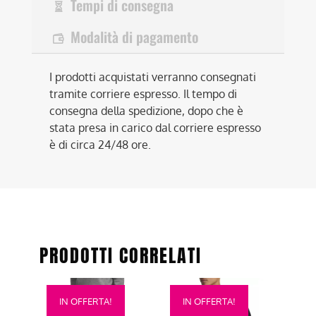
Tempi di consegna
Modalità di pagamento
I prodotti acquistati verranno consegnati
tramite corriere espresso. Il tempo di
consegna della spedizione, dopo che è
stata presa in carico dal corriere espresso
è di circa 24/48 ore.
PRODOTTI CORRELATI
Questo
Questo
IN OFFERTA!
IN OFFERTA!
prodotto
prodotto