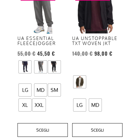
ha
ha
più
più
varianti.
varianti.
Le
Le
opzioni
opzioni
UA ESSENTIAL
UA UNSTOPPABLE
FLEECEJOGGER
TXT WOVEN JKT
possono
possono
essere
essere
55,00
€
45,50
€
140,00
€
98,00
€
scelte
scelte
nella
nella
pagina
pagina
del
del
LG
MD
SM
prodotto
prodotto
XL
XXL
LG
MD
SCEGLI
SCEGLI