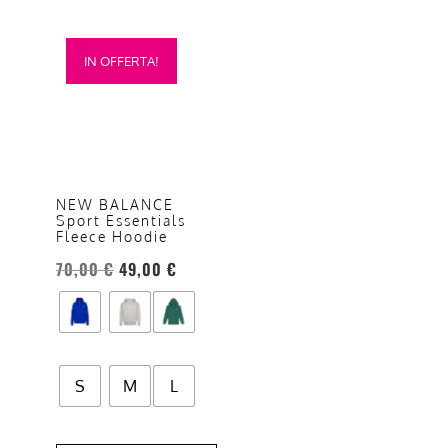
Questo
IN OFFERTA!
prodotto
ha
più
varianti.
Le
opzioni
NEW BALANCE
Sport Essentials
possono
Fleece Hoodie
essere
70,00
€
49,00
€
scelte
nella
pagina
del
prodotto
S
M
L