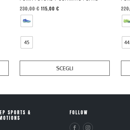
prodotto
prod
230,00
€
115,00
€
220
45
44
SCEGLI
EP SPORTS &
FOLLOW
MOTIONS