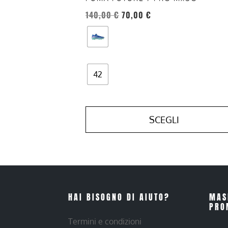
prodotto
140,00
€
70,00
€
42
SCEGLI
HAI BISOGNO DI AIUTO?
MAS
PRO
Termini e condizioni