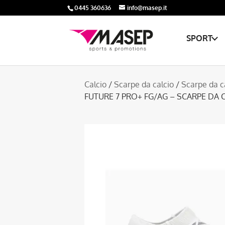
0445 360636
info@masep.it
SPORT
Calcio
/
Scarpe da calcio
/
Scarpe da c
FUTURE 7 PRO+ FG/AG – SCARPE DA 