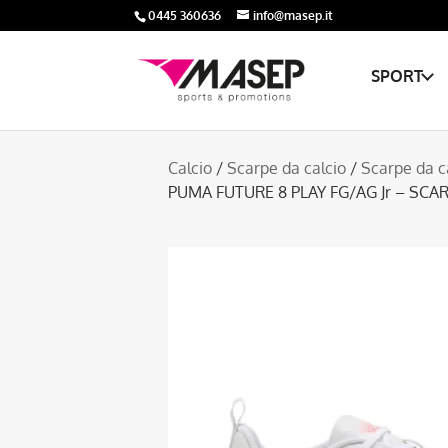
0445 360636
info@masep.it
SPORT
Calcio
/
Scarpe da calcio
/
Scarpe da c
PUMA FUTURE 8 PLAY FG/AG Jr – SC