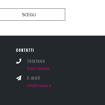
SCEGLI
CONTATTI
Telefono

0445 360636
E-mail

info@masep.it