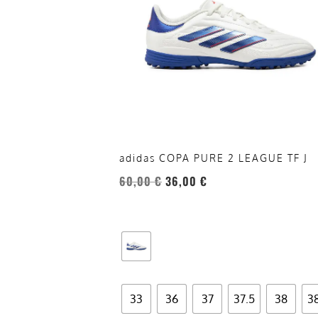
varianti.
Le
opzioni
possono
essere
scelte
nella
pagina
del
adidas COPA PURE 2 LEAGUE TF J
prodotto
60,00
€
36,00
€
33
36
37
37.5
38
3