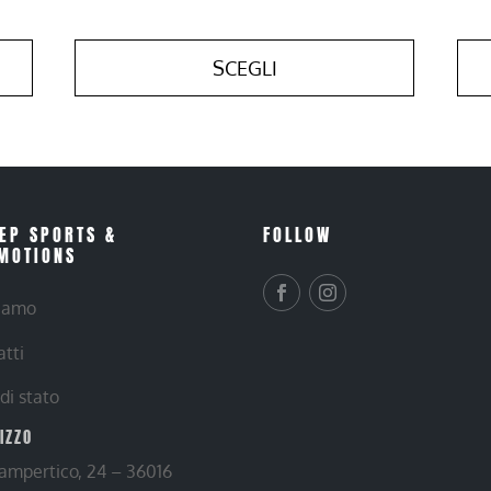
SCEGLI
EP SPORTS &
FOLLOW
MOTIONS
siamo
atti
 di stato
RIZZO
Lampertico, 24 – 36016