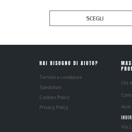
SCEGLI
HAI BISOGNO DI AIUTO?
MAS
PRO
Termini e condizioni
Chi 
Spedizioni
Cont
Cookies Policy
Aiuti
Privacy Policy
INDI
Via 