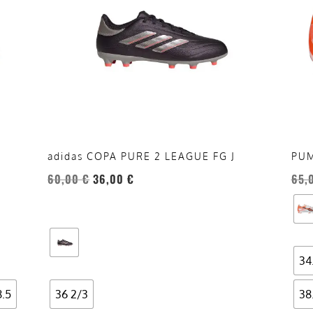
varianti.
vari
Le
Le
opzioni
opzi
possono
pos
essere
esse
scelte
scel
nella
nell
pagina
pag
del
del
adidas COPA PURE 2 LEAGUE FG J
PUM
prodotto
prod
60,00
€
36,00
€
65,
34
8.5
36 2/3
38