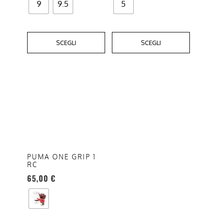
9
9.5
5
SCEGLI
SCEGLI
Questo
prodotto
ha
più
varianti.
Le
opzioni
PUMA ONE GRIP 1
RC
possono
65,00
€
essere
scelte
nella
pagina